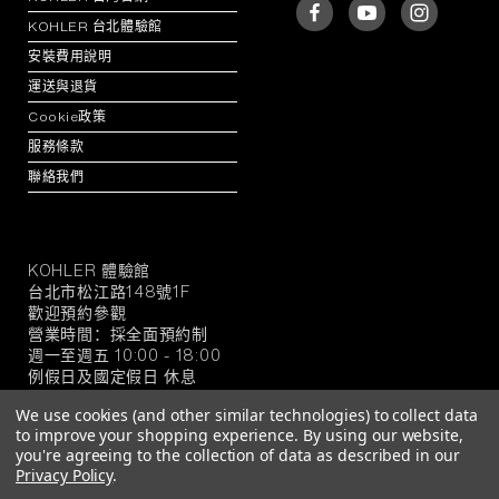
KOHLER 台北體驗館
安裝費用說明
運送與退貨
Cookie政策
服務條款
聯絡我們
KOHLER 體驗館
KOHLER
台北市松江路148號1F
官
歡迎預約參觀
方
營業時間：採全面預約制
旗
週一至週五 10:00 - 18:00
例假日及國定假日 休息
艦
店
We use cookies (and other similar technologies) to collect data
to improve your shopping experience.
By using our website,
you're agreeing to the collection of data as described in our
Privacy Policy
.
© 2026 KOHLER 官方旗艦店