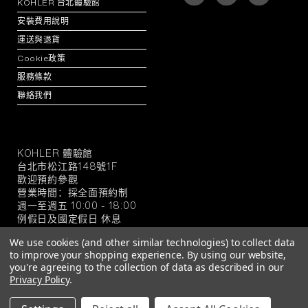
KOHLER 台北體驗館
安裝費用說明
運送與退貨
Cookie政策
服務條款
聯絡我們
KOHLER 體驗館
KOHLER
台北市松江路148號1F
官
歡迎預約參觀
方
營業時間：採全面預約制
旗
週一至週五 10:00 - 18:00
例假日及國定假日 休息
艦
店
We use cookies (and other similar technologies) to collect data
to improve your shopping experience.
By using our website,
you're agreeing to the collection of data as described in our
Privacy Policy
.
© 2026 KOHLER 官方旗艦店