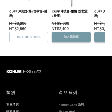
CUFF 沖洗器-鉻 (含軟管+掛
CUFF 沖洗器-鍍鉻 (含軟管
CUFF 沖洗
座)
+掛座)
座)
NT$3,200
NT$3,000
NT$4,900
NT$2,560
NT$2,400
NT$3,920
OUT OF STOCK
加入購物車
加
類別
產品系列
零售精選
Family Care 系列
經銷精選
Brazn 系列