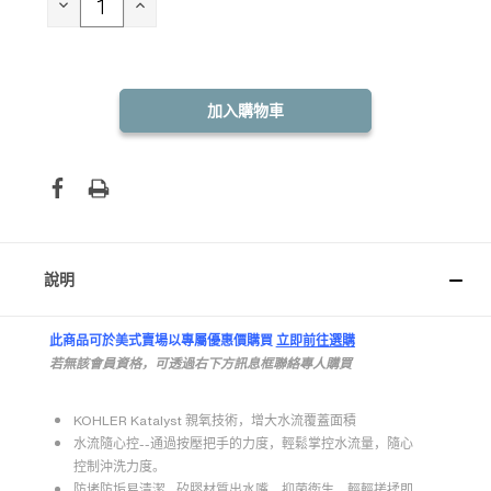
存：
減
增
少
加
數
數
量：
量：
說明
此商品可於美式賣場以專屬優惠價購買
立即前往選購
若無該會員資格，可透過右下方訊息框聯絡專人購買
KOHLER Katalyst 親氧技術，增大水流覆蓋面積
水流隨心控--通過按壓把手的力度，輕鬆掌控水流量，隨心
控制沖洗力度。
防堵防垢易清潔--矽膠材質出水嘴，抑菌衛生，輕輕搓揉即