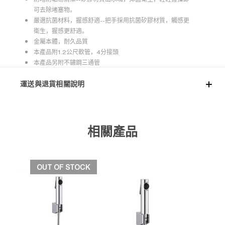
可去除堵塞物。
嚴選抗菌材料，握感舒適--把手採用抗菌矽膠材質，觸感更
衛生，握感更舒適。
金屬本體，耐久品質
本產品附1.2公尺軟管，4分接頭
本產品另附不鏽鋼三通管
運送與退貨相關說明
相關產品
OUT OF STOCK