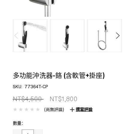
多功能沖洗器-鉻 (含軟管+掛座)
SKU:
77364T-CP
NT$4,500
NT$1,800
(尚無評論)
撰寫評論
數量：
目前
庫