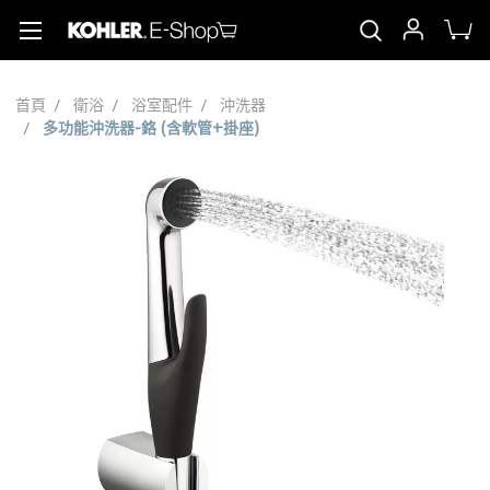
首頁
衛浴
浴室配件
沖洗器
多功能沖洗器-鉻 (含軟管+掛座)