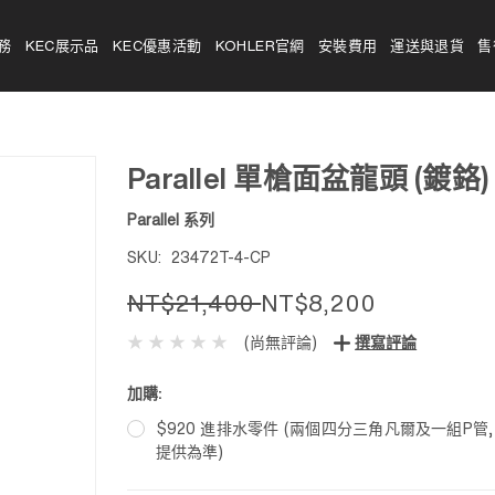
務
KEC展示品
KEC優惠活動
KOHLER官網
安裝費用
運送與退貨
售
Parallel 單槍面盆龍頭 (鍍鉻)
Parallel 系列
SKU:
23472T-4-CP
NT$21,400
NT$8,200
(尚無評論)
撰寫評論
加購:
$920 進排水零件 (兩個四分三角凡爾及一組P管
提供為準)