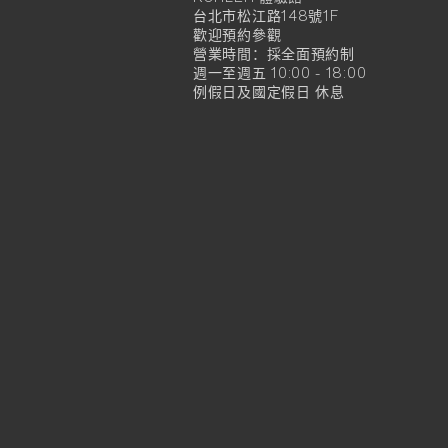
KOHLER
台北市松江路148號1F
官
歡迎預約參觀
營業時間：採全面預約制
方
週一至週五 10:00 - 18:00
例假日及國定假日 休息
旗
艦
店