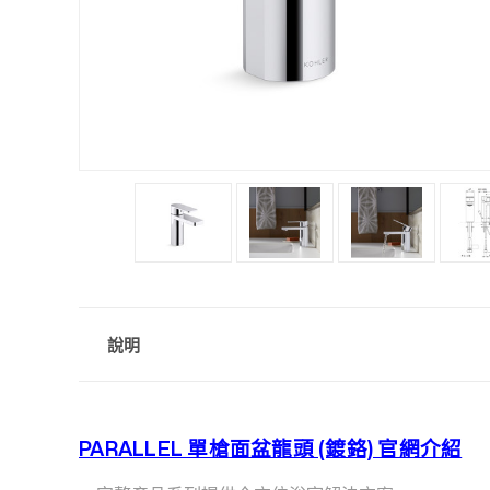
說明
PARALLEL 單槍面盆龍頭 (鍍鉻) 官網介紹