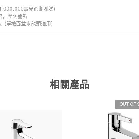
000,000壽命週期測試)
倍，歷久彌新
。(單槍面盆水龍頭適用)
相關產品
OUT OF 
快速檢視
快速檢視