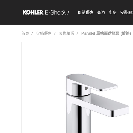
促銷優惠
衛浴
廚房
安裝服
首頁
促銷優惠
零售精選
Parallel 單槍面盆龍頭 (鍍鉻)