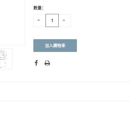
數量：
目前
庫
存：
減
增
少
加
數
數
量：
量：