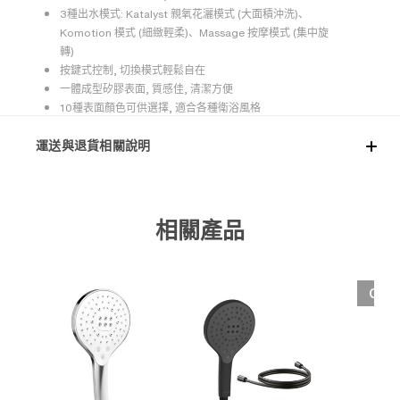
3種出水模式: Katalyst 親氧花灑模式 (大面積沖洗)、
Komotion 模式 (細緻輕柔)、Massage 按摩模式 (集中旋
轉)
按鍵式控制, 切換模式輕鬆自在
一體成型矽膠表面, 質感佳, 清潔方便
10種表面顏色可供選擇, 適合各種衛浴風格
運送與退貨相關說明
相關產品
OUT