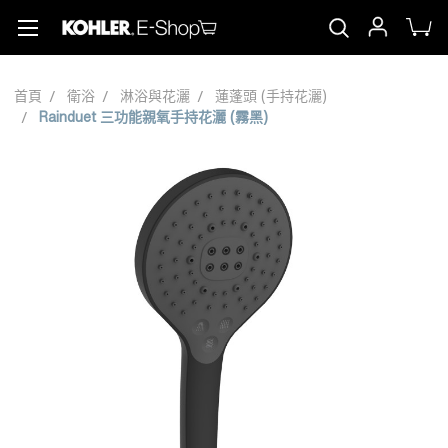
首頁
衛浴
淋浴與花灑
蓮蓬頭 (手持花灑)
Rainduet 三功能親氧手持花灑 (霧黑)