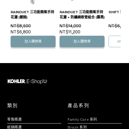
RAINDUET 三功能親氧手持
RAINDUET 三功能親氧手持
SHIFT 雙
花灑 (鍍鉻)
花灑 + 防纏繞軟管組合 (霧黑)
NT$8,500
NT$14,000
NT$6,400
NT$6,800
NT$11,200
加入購物車
加入購物車
OUT O
類別
產品系列
零售精選
Family Care 系列
經銷精選
Brazn 系列