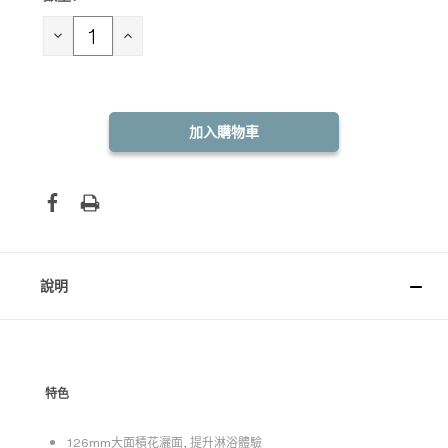
庫
存：
減
增
少
加
數
數
量：
量：
說明
特色
126mm大面積花灑面, 提升淋浴體驗