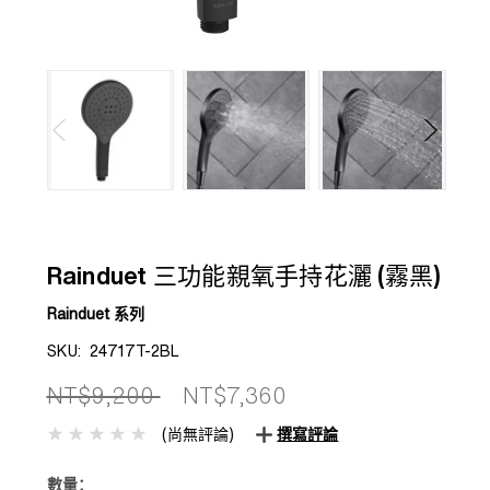
Rainduet 三功能親氧手持花灑 (霧黑)
Rainduet 系列
SKU:
24717T-2BL
NT$9,200
NT$7,360
(尚無評論)
撰寫評論
數量：
目前