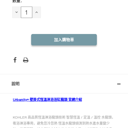
數量：
目前
庫
存：
減
增
少
加
數
數
量：
量：
說明
Urbanity+ 壁掛式恆溫淋浴浴缸龍頭 官網介紹
KOHLER 高品質恆溫淋浴龍頭技術 智慧恆溫 / 定溫 / 溫控 水龍頭，
衛浴淋浴專用，避免忽冷忽熱 恆溫水龍頭偵測到熱水進水量變少