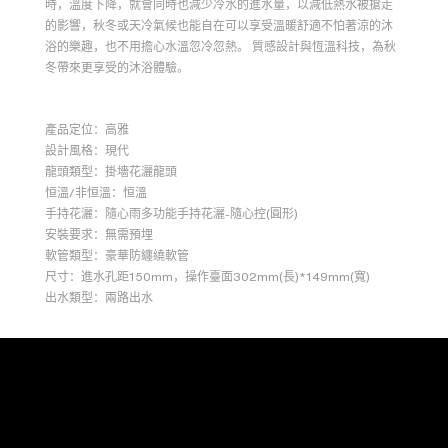
時，溫度下降，就會同時也減少冷水的進水量，以減低熱水被搶走
的影響，秋冬或天冷氣候也能自在可以享受溫暖舒適不怕著涼的沐
浴的樂趣，也不用擔心水溫忽冷忽熱。 質感設計與恆溫科技，為秋
冬帶來更享受的沐浴體驗。
產品定位：高雅
設計風格：現代
龍頭類型：掛墻花灑龍頭
恒溫/非恒溫：恒溫
手持花灑：隨心雨多功能手持花灑-隨心控(圓形)
安裝要求：無需預埋
軟管類型：豪華防纏繞軟管
尺寸：進水孔距150mm，操作臺面302mm(長)*149mm(寬)
出水類型：兩路出水