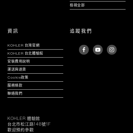
檢視全部
資訊
追蹤我們
KOHLER 台灣官網
KOHLER 台北體驗館
安裝費用說明
運送與退貨
Cookie政策
服務條款
聯絡我們
KOHLER 體驗館
KOHLER
台北市松江路148號1F
官
歡迎預約參觀