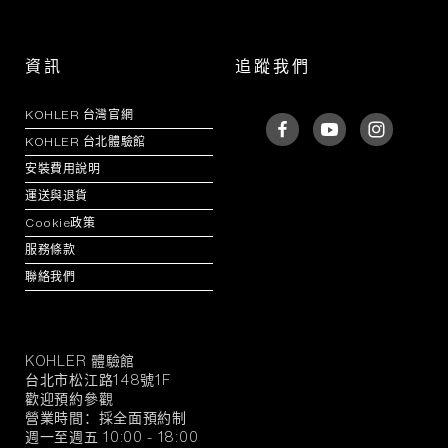
資訊
追蹤我們
KOHLER 台灣官網
KOHLER 台北體驗館
安裝費用說明
運送與退貨
Cookie政策
服務條款
聯絡我們
KOHLER 體驗館
KOHLER
台北市松江路148號1F
官
歡迎預約參觀
方
營業時間：採全面預約制
旗
週一至週五 10:00 - 18:00