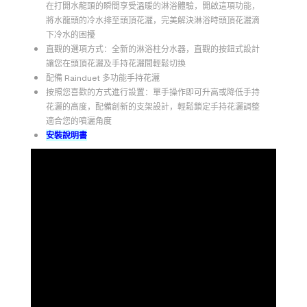
在打開水龍頭的瞬間享受溫暖的淋浴體驗，開啟這項功能，
將水龍頭的冷水排至頭頂花灑，完美解決淋浴時頭頂花灑滴
下冷水的困擾
直觀的選項方式：全新的淋浴柱分水器，直觀的按鈕式設計
讓您在頭頂花灑及手持花灑間輕鬆切換
配備 Rainduet 多功能手持花灑
按照您喜歡的方式進行設置：單手操作即可升高或降低手持
花灑的高度，配備創新的支架設計，輕鬆鎖定手持花灑調整
適合您的噴灑角度
安裝說明書