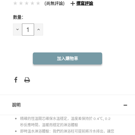
(尚無評論)
撰寫評論
數量：
目前
庫
存：
減
增
少
加
數
數
量：
量：
說明
精確的恆溫閥芯確保水溫穩定，溫度差保持於 0.4℃, 0.2
秒反應時間，溫暖而穩定的淋浴體驗
即時溫水淋浴體驗：我們的淋浴柱可提前將冷水排出，讓您