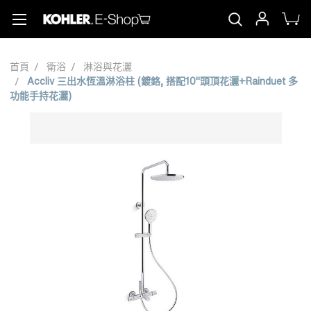
首頁
衛浴
淋浴與花灑
Accliv 三出水恆溫淋浴柱 (鍍鉻, 搭配10"頭頂花灑+Rainduet 多
功能手持花灑)