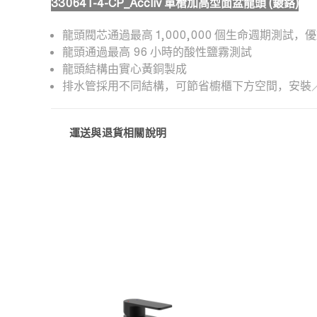
33064T-4-CP_Accliv 單槍加高型面盆龍頭 (鍍鉻)
龍頭閥芯通過最高 1,000,000 個生命週期測試
龍頭通過最高 96 小時的酸性鹽霧測試
龍頭結構由實心黃銅製成
排水管採用不同結構，可節省櫥櫃下方空間，安裝
運送與退貨相關說明