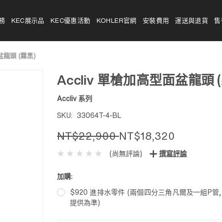
務
KEC展示品
KEC優惠活動
KOHLER官網
安裝費用
運送與退貨
售
盆龍頭 (霧黑)
Accliv 單槍加高型面盆龍頭 
Accliv 系列
SKU:
33064T-4-BL
NT$22,900
NT$18,320
(尚無評論)
撰寫評論
加購:
$920 進排水零件 (兩個四分三角凡爾及一組P管
提供為準)