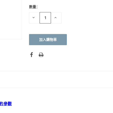
數量：
目前
庫
存：
減
增
少
加
數
數
量：
量：
約參觀