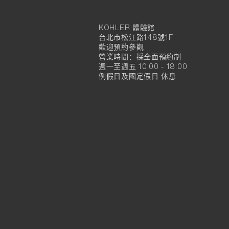
KOHLER 體驗館
KOHLER
台北市松江路148號1F
官
歡迎預約參觀
營業時間：採全面預約制
方
週一至週五 10:00 - 18:00
例假日及國定假日 休息
旗
艦
店