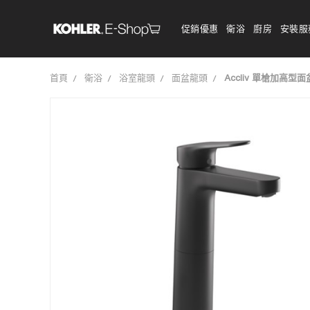
促銷優惠
衛浴
廚房
安裝服
首頁
衛浴
浴室龍頭
面盆龍頭
Accliv 單槍加高型面