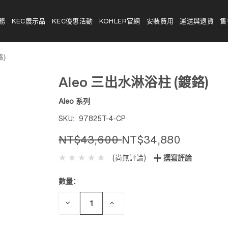
務
KEC展示品
KEC優惠活動
KOHLER官網
安裝費用
運送與退貨
售
鉻)
Aleo 三出水淋浴柱 (鍍鉻)
Aleo 系列
SKU:
97825T-4-CP
NT$43,600
NT$34,880
(尚無評論)
撰寫評論
數量：
目前
庫
存：
減
增
少
加
數
數
量：
量：