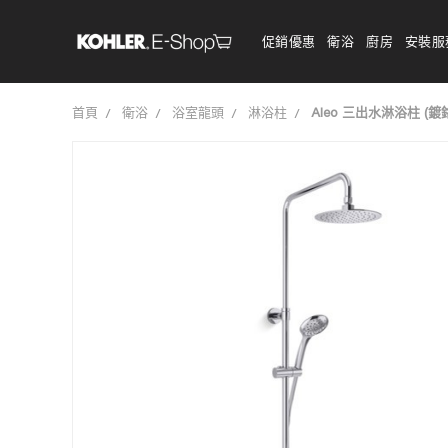
促銷優惠
衛浴
廚房
安裝服
首頁
衛浴
浴室龍頭
淋浴柱
Aleo 三出水淋浴柱 (鍍