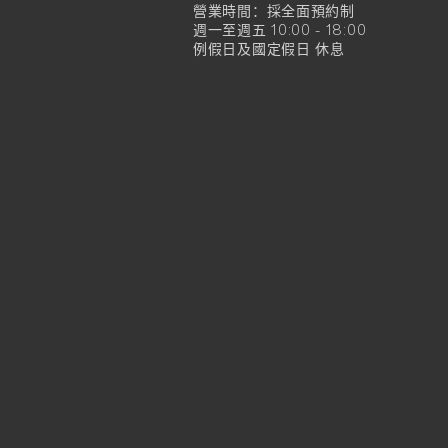
營業時間：採全面預約制
方
週一至週五 10:00 - 18:00
例假日及國定假日 休息
旗
艦
店