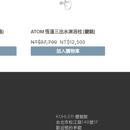
鉻)
ATOM 恆溫三出水淋浴柱 (鍍鉻)
NT$37,700
NT$12,500
加入購物車
KOHLER 體驗館
KOHLER
台北市松江路148號1F
官
歡迎預約參觀