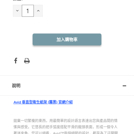
庫
存：
減
增
少
加
數
數
量：
量：
說明
Avid 垂直型衛生紙架 (霧黑) 官網介紹
拋棄一切繁複的東西，用最簡單的設計語言表達出您與產品間的情
愫與感受。它悠長的把手弧度搭配平滑的龍頭表面，形成一個令人
著迷夾角。您可以細看，Avid™每個細節的設計，都是為了這開關