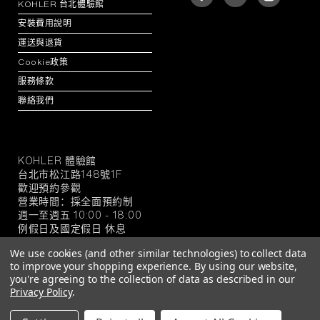
KOHLER 台北體驗館
安裝費用說明
運送與退貨
Cookie政策
服務條款
聯絡我們
KOHLER 體驗館
KOHLER
台北市松江路148號1F
官
歡迎預約參觀
方
營業時間：採全面預約制
旗
週一至週五 10:00 - 18:00
例假日及國定假日 休息
艦
店
We use cookies (and other similar technologies) to collect data
to improve your shopping experience.
By using our website,
you're agreeing to the collection of data as described in our
Privacy Policy
.
© 2026 KOHLER 官方旗艦店