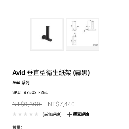
Avid 垂直型衛生紙架 (霧黑)
Avid 系列
SKU:
97502T-2BL
NT$9,300
NT$7,440
(尚無評論)
撰寫評論
數量：
目前