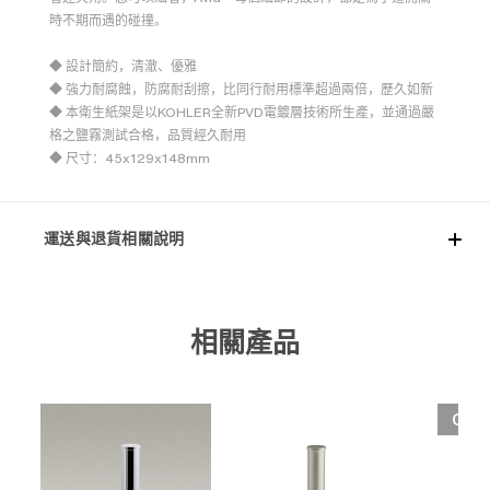
時不期而遇的碰撞。
◆
設計簡約，清澈、優雅
◆ 強力耐腐蝕，防腐耐刮擦，比同行耐用標準超過兩倍，歷久如新
◆ 本衛生紙架是以KOHLER全新PVD電鍍層技術所生產，並通過嚴
格之鹽霧測試合格，品質經久耐用
◆ 尺寸：45x129x148mm
運送與退貨相關說明
相關產品
OUT