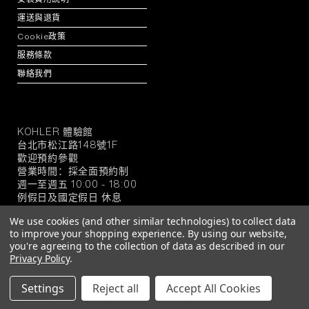
運送與退貨
Cookie政策
服務條款
聯絡我們
KOHLER 體驗館
KOHLER
台北市松江路148號1F
官
歡迎預約參觀
方
營業時間：採全面預約制
旗
週一至週五 10:00 - 18:00
例假日及國定假日 休息
艦
店
We use cookies (and other similar technologies) to collect data
to improve your shopping experience.
By using our website,
you're agreeing to the collection of data as described in our
Privacy Policy
.
© 2026 KOHLER 官方旗艦店
Settings
Reject all
Accept All Cookies