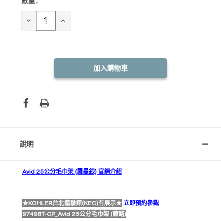
數量：
目前
庫
存：
減
增
少
加
數
數
量：
量：
說明
Avid 25公分毛巾架 (羅曼銀) 官網介紹
★KOHLER台北體驗館(KEC)有展示★
立即預約參觀
97498T-CP_Avid 25公分毛巾架 (鍍鉻)