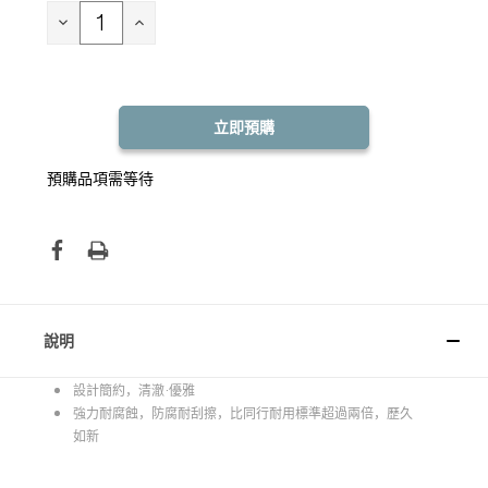
庫
存：
減
增
少
加
數
數
量：
量：
預購品項需等待
說明
設計簡約，清澈·優雅
強力耐腐蝕，防腐耐刮擦，比同行耐用標準超過兩倍，歷久
如新