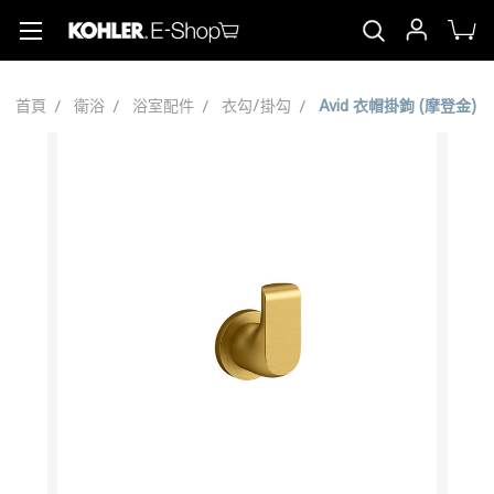
首頁
衛浴
浴室配件
衣勾/掛勾
Avid 衣帽掛鉤 (摩登金)