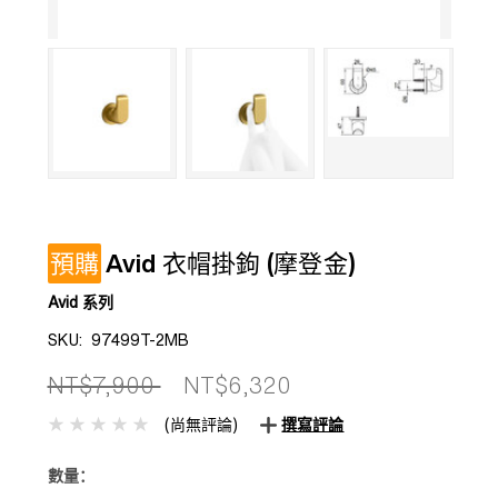
預購
Avid 衣帽掛鉤 (摩登金)
Avid 系列
SKU:
97499T-2MB
NT$7,900
NT$6,320
(尚無評論)
撰寫評論
數量：
目前