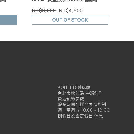
NT$6,000
NT$4,800
OUT OF STOCK
KOHLER 體驗館
KOHLER
台北市松江路148號1F
官
歡迎預約參觀
營業時間：採全面預約制
方
週一至週五 10:00 - 18:00
例假日及國定假日 休息
旗
艦