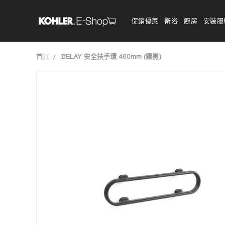
促銷優惠
衛浴
廚房
安裝服
首頁
BELAY 安全扶手環 460mm (霧黑)