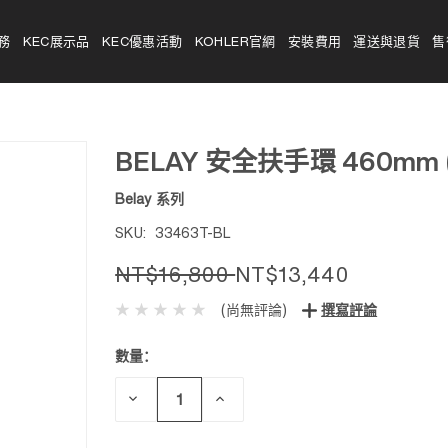
務
KEC展示品
KEC優惠活動
KOHLER官網
安裝費用
運送與退貨
售
BELAY 安全扶手環 460mm 
Belay 系列
SKU:
33463T-BL
NT$16,800
NT$13,440
(尚無評論)
撰寫評論
數量：
目前
庫
存：
減
增
少
加
數
數
量：
量：