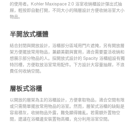
的使用者。Kohler Maxispace 2.0 浴室收納櫃設計彈出式抽
屜，輕按即自動打開，不同大小的隔層設計方便收納浴室大小
物品。
半開放式櫃體
結合封閉與開放設計，浴櫃部分區域用門片遮掩，另有開放層
架方便擺放常用物品，兼顧美觀與實用，適合需要靈活收納和
想展示部分物品的人。採開放式設計的 Spacity 浴櫃組設有獨
特凹槽，方便取放浴室常用配件。下方設計大容量抽屜，不浪
費任何收納空間。
層板式浴櫃
以開放的層架為主的浴櫃設計，方便拿取物品，適合空間有限
或只需簡單擺放常用物品的浴室。然而，層架式浴櫃的缺點是
容易積灰，收納物品外露，難免顯得雜亂。若需額外置物空
間，建議在浴櫃邊安裝置物高櫃，充分利用浴室空間。