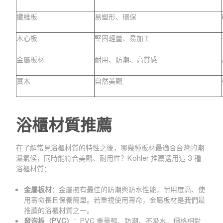
纖維板
易塑形、環保
木心板
堅固輕量、易加工
金屬板材
耐用、防潮、高質感
實木
自然美觀
浴櫃材質推薦
在了解常見浴櫃材質的特性之後，哪幾種板材最適合台灣的潮
濕氣候，同時能符合美觀、耐用性？Kohler 推薦選用這 3 種
浴櫃材質：
金屬板材
：金屬擁有最佳的防潮與防水性能，耐用度高、使
用壽命長且保養簡單。若重視使用壽命，金屬板材是我們最
推薦的浴櫃材質之一。
發泡板（PVC）
：PVC 重量輕、防潮、不吸水，價格相對