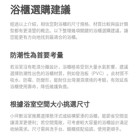
浴櫃選購建議
經過以上介紹，相信您對浴櫃的尺寸規格、材質比較與設計類
型都有更清楚的概念。以下整理幾項關鍵的浴櫃選購建議，讓
您能更有方向地找到最適合的浴櫃。
防潮性為首要考量
若浴室沒有乾濕分離設計，浴櫃極易受到大量水氣影響，建議
選擇防潮性出色的浴櫃材質，例如發泡板（PVC）。此材質不
吸水、防霉、防變形，能耐住台灣潮濕環境的考驗，有效延長
浴櫃使用壽命，降低維護負擔。
根據浴室空間大小挑選尺寸
小坪數浴室推薦選擇懸浮式或結構緊湊的浴櫃，能節省空間並
讓清潔更便利；若空間寬敞，可考慮較大容量的浴櫃設計滿足
收納需求。尺寸需與洗手台、鏡櫃搭配協調，使用更順手。