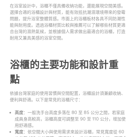
在浴室設計中，浴櫃不僅具備收納功能，還能展現空間美感。
選擇合適的浴櫃設計與材質，能有效抵抗潮濕環境帶來的發霉
問題，提升浴室整體質感。市面上的浴櫃板材各具不同防潮性
能與耐用度。透過浴櫃材質比較與推薦可以了解哪些材質更適
合台灣的濕熱氣候，並根據個人需求做出最適合的浴櫃，打造
耐用又兼具美感的浴室空間。
浴櫃的主要功能和設計重
點
依據台灣家庭的使用習慣與空間配置，浴櫃設計須兼顧收納、
便利與舒適。以下是常見的浴櫃尺寸：
高度
：一般洗手台高度多落在 80 至 85 公分之間，若家庭
成員身高較高，浴櫃高度可調整至 90 至 110 公分，增加使
用舒適感。
寬度
：依空間大小與使用需求來設計浴櫃，常見寬度從 60