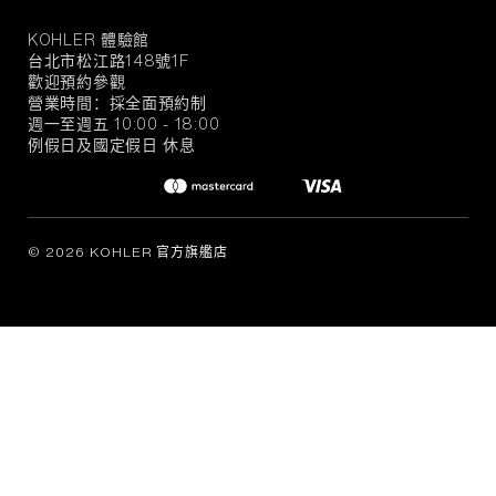
KOHLER 體驗館
KOHLER
台北市松江路148號1F
官
歡迎預約參觀
方
營業時間：採全面預約制
旗
週一至週五 10:00 - 18:00
例假日及國定假日 休息
艦
店
© 2026 KOHLER 官方旗艦店