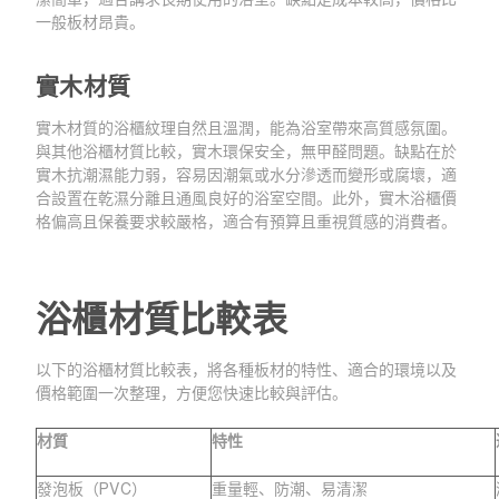
一般板材昂貴。
實木材質
實木材質的浴櫃紋理自然且溫潤，能為浴室帶來高質感氛圍。
與其他浴櫃材質比較，實木環保安全，無甲醛問題。缺點在於
實木抗潮濕能力弱，容易因潮氣或水分滲透而變形或腐壞，適
合設置在乾濕分離且通風良好的浴室空間。此外，實木浴櫃價
格偏高且保養要求較嚴格，適合有預算且重視質感的消費者。
浴櫃材質比較表
以下的浴櫃材質比較表，將各種板材的特性、適合的環境以及
價格範圍一次整理，方便您快速比較與評估。
材質
特性
發泡板（PVC）
重量輕、防潮、易清潔