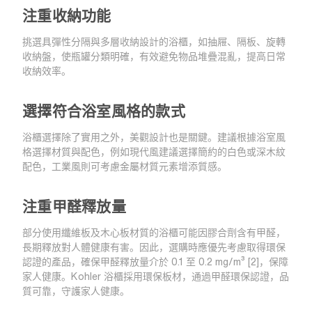
注重收納功能
挑選具彈性分隔與多層收納設計的浴櫃，如抽屜、隔板、旋轉
收納盤，使瓶罐分類明確，有效避免物品堆疊混亂，提高日常
收納效率。
選擇符合浴室風格的款式
浴櫃選擇除了實用之外，美觀設計也是關鍵。建議根據浴室風
格選擇材質與配色，例如現代風建議選擇簡約的白色或深木紋
配色，工業風則可考慮金屬材質元素增添質感。
注重甲醛釋放量
部分使用纖維板及木心板材質的浴櫃可能因膠合劑含有甲醛，
長期釋放對人體健康有害。因此，選購時應優先考慮取得環保
認證的產品，確保甲醛釋放量介於 0.1 至 0.2 mg/m³ [2]，保障
家人健康。Kohler 浴櫃採用環保板材，通過甲醛環保認證，品
質可靠，守護家人健康。