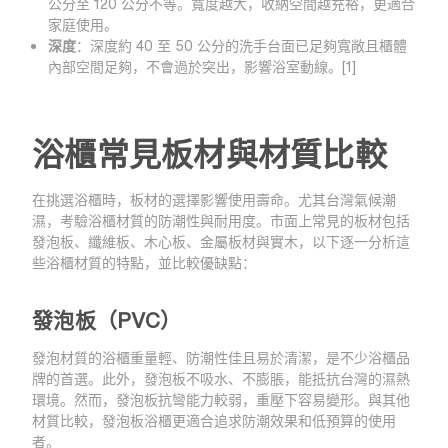
公分至 120 公分不等。寬度越大，收納空間越充裕，更適合
家庭使用。
深度
：深度約 40 至 50 公分的洗手台面已足夠寬敞且櫃體
內部空間足夠，不會過於突出，影響浴室動線。[1]
浴櫃常見板材與材質比較
在挑選浴櫃時，板材的選擇影響使用壽命。尤其台灣氣候潮
濕，考驗浴櫃材質的防潮性與耐用度。市面上常見的板材包括
發泡板、纖維板、木心板、金屬板材與實木，以下逐一分析這
些浴櫃材質的特點，並比較優缺點：
發泡板（PVC）
發泡材質的浴櫃重量輕、防潮性佳且易於清潔，是不少浴櫃品
牌的首選。此外，發泡板不吸水、不膨脹，能抵抗台灣的濕熱
環境。然而，發泡板抗彎能力較弱，重壓下容易變形。與其他
材質比較，發泡板浴櫃更適合追求防潮效果和低預算的使用
者。