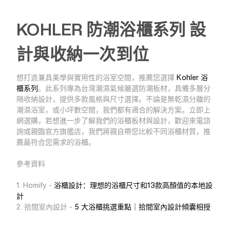
KOHLER 防潮浴櫃系列 設
計與收納一次到位
想打造兼具美學與實用性的浴室空間，推薦您選擇
Kohler 浴
櫃系列
。此系列專為台灣潮濕氣候嚴選防潮板材，具備多層分
隔收納設計，提供多款風格與尺寸選擇。不論是無乾濕分離的
潮濕浴室，或小坪數空間，我們都有適合的解決方案。立即上
網選購，若想進一步了解我們的浴櫃板材與設計，歡迎來電諮
詢或親臨官方旗艦店，我們將親自帶您比較不同浴櫃材質，推
薦最符合您需求的浴櫃。
參考資料
1. Homify -
浴櫃設計：理想的浴櫃尺寸和13款高顏值的本地設
計
2. 拾間室內設計 -
5 大浴櫃挑選重點｜拾間室內設計傾囊相授