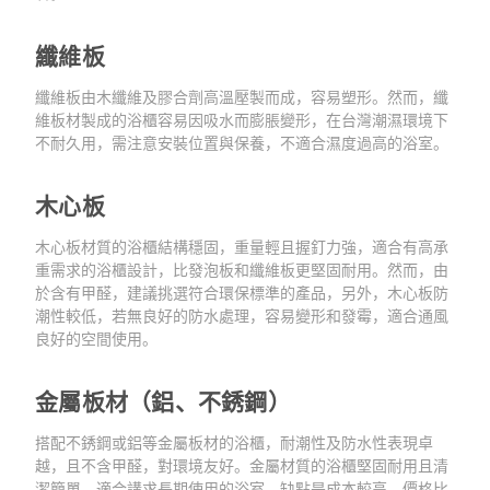
纖維板
纖維板由木纖維及膠合劑高溫壓製而成，容易塑形。然而，纖
維板材製成的浴櫃容易因吸水而膨脹變形，在台灣潮濕環境下
不耐久用，需注意安裝位置與保養，不適合濕度過高的浴室。
木心板
木心板材質的浴櫃結構穩固，重量輕且握釘力強，適合有高承
重需求的浴櫃設計，比發泡板和纖維板更堅固耐用。然而，由
於含有甲醛，建議挑選符合環保標準的產品，另外，木心板防
潮性較低，若無良好的防水處理，容易變形和發霉，適合通風
良好的空間使用。
金屬板材（鋁、不銹鋼）
搭配不銹鋼或鋁等金屬板材的浴櫃，耐潮性及防水性表現卓
越，且不含甲醛，對環境友好。金屬材質的浴櫃堅固耐用且清
潔簡單，適合講求長期使用的浴室。缺點是成本較高，價格比