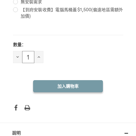
無安裝需求
【到府安裝收費】電腦馬桶蓋$1,500(偏遠地區需額外
加價)
數量：
目前
庫
存：
減
增
少
加
數
數
量：
量：
說明