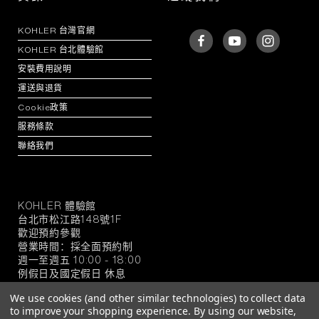
KOHLER 台灣官網
KOHLER 台北體驗館
安裝費用說明
運送與退貨
Cookie政策
服務條款
聯絡我們
KOHLER 體驗館
KOHLER
台北市松江路148號1F
官
歡迎預約參觀
方
營業時間：採全面預約制
旗
週一至週五 10:00 - 18:00
例假日及國定假日 休息
艦
店
We use cookies (and other similar technologies) to collect data
to improve your shopping experience.
By using our website,