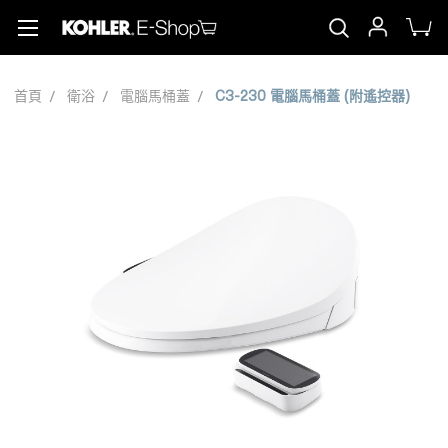
首頁
衛浴
電腦馬桶蓋
C3-230 電腦馬桶蓋 (附遙控器)