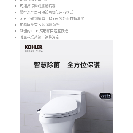
可選擇振動或脈動噴霧
觸控遙控器可預設兩個使用者模式
316 不鏽鋼噴管，以 UV 紫外線自動清潔
加熱座圈有 5 段溫度調整
缸體的 LED 照明如同浴室夜燈
暖風乾燥系統可調整溫度