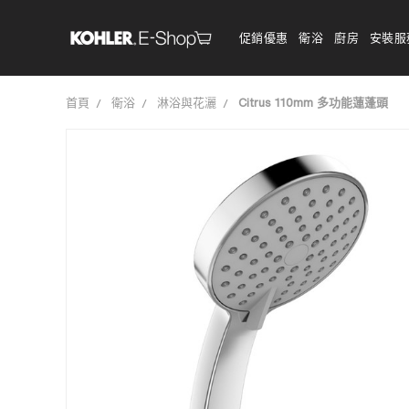
促銷優惠
衛浴
廚房
安裝服
首頁
衛浴
淋浴與花灑
Citrus 110mm 多功能蓮蓬頭