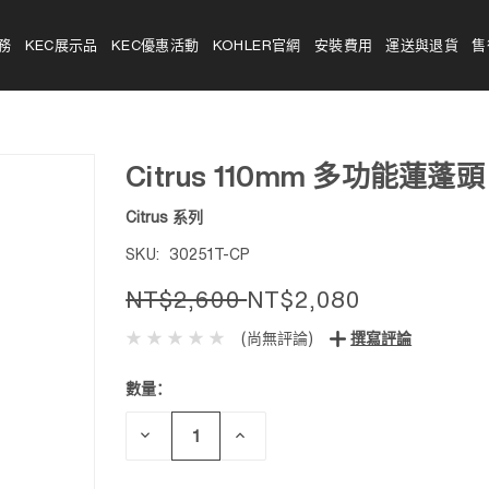
務
KEC展示品
KEC優惠活動
KOHLER官網
安裝費用
運送與退貨
售
Citrus 110mm 多功能蓮蓬頭
Citrus 系列
SKU:
30251T-CP
NT$2,600
NT$2,080
(尚無評論)
撰寫評論
數量：
目前
庫
存：
減
增
少
加
數
數
量：
量：