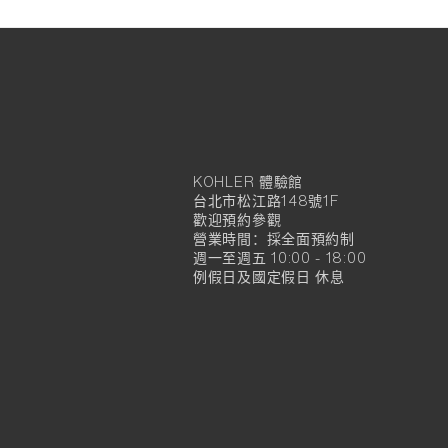
KOHLER 體驗館
KOHLER
台北市松江路148號1F
官
歡迎預約參觀
營業時間：採全面預約制
方
週一至週五 10:00 - 18:00
例假日及國定假日 休息
旗
艦
店