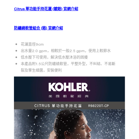
Citrus 單功能手持花灑 (鍍鉻) 官網介紹
防纏繞軟管組合 (鉻) 官網介紹
花灑直徑9cm
出水量2.0 gpm，相較於一般2.5 gpm，使用上較節水
低水壓下可使用，解決低水壓沐浴的困擾
本產品附1.5公尺防纏繞軟管，平整外型，不糾結、不易斷
裂及孳生細菌，安裝便利