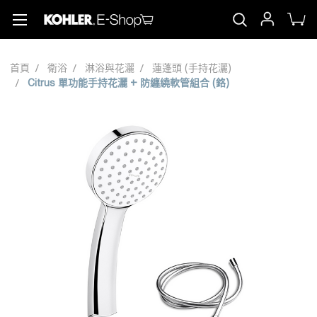
首頁
衛浴
淋浴與花灑
蓮蓬頭 (手持花灑)
Citrus 單功能手持花灑 + 防纏繞軟管組合 (鉻)