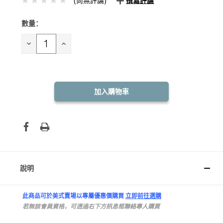
(尚無評論)
撰寫評論
數量：
目前
庫
存：
減
增
少
加
數
數
量：
量：
說明
此商品可於美式賣場以專屬優惠價購買
立即前往選購
若無該會員資格，可透過右下方訊息框聯絡專人購買