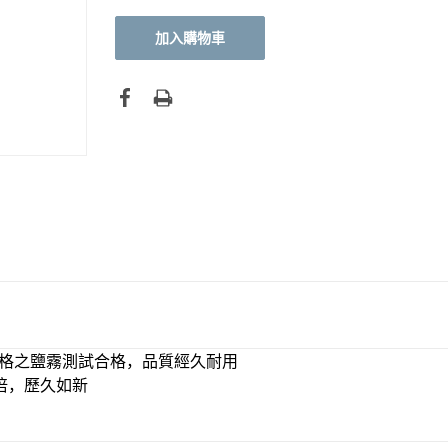
嚴格之鹽霧測試合格，品質經久耐用
倍，歷久如新