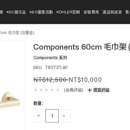
務
KEC展示品
KEC優惠活動
KOHLER官網
安裝費用
運送與退貨
售
 60cm 毛巾架 (法蘭金)
Components 60cm 毛巾架
Components 系列
SKU:
78373T-AF
NT$12,500
NT$10,000
(尚無評論)
撰寫評論
數量：
目前
庫
存：
減
增
少
加
數
數
量：
量：