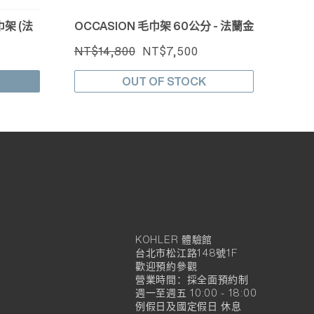
架 (法
OCCASION 毛巾架 60公分 - 法蘭金
NT$14,800
NT$7,500
OUT OF STOCK
KOHLER 體驗館
KOHLER
台北市松江路148號1F
官
歡迎預約參觀
營業時間：採全面預約制
方
週一至週五 10:00 - 18:00
例假日及國定假日 休息
旗