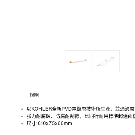
說明
以KOHLER全新PVD電鍍層技術所生產，並通過
強力耐腐蝕、防腐耐刮擦，比同行耐用標準超過兩
尺寸:610x75x60mm