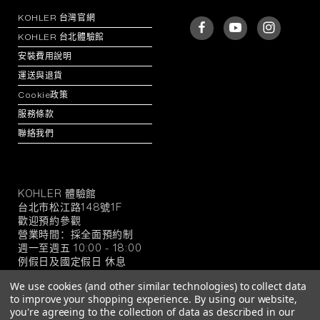
KOHLER 台灣官網
KOHLER 台北體驗館
安裝費用說明
運送與退貨
Cookie政策
服務條款
聯絡我們
KOHLER 體驗館
KOHLER
台北市松江路148號1F
官
歡迎預約參觀
方
營業時間：採全面預約制
旗
週一至週五 10:00 - 18:00
例假日及國定假日 休息
艦
店
We use cookies (and other similar technologies) to collect data
to improve your shopping experience.
By using our website,
you're agreeing to the collection of data as described in our