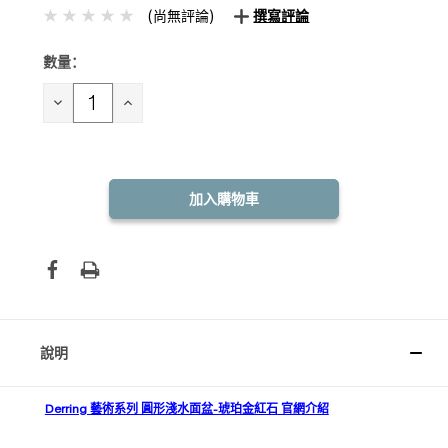
(尚無評論)
撰寫評論
數量：
目前
庫
存：
減
增
少
加
數
數
量：
量：
說明
Derring 藝術系列 圓形淺水面盆-琥珀金紅石 官網介紹