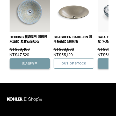
DERRING 藝術系列 圓形淺
SHAGREEN CARILLON 圓
SALUTE 
水面盆-藍寶石金紅石
形藝術盆 (淺珠貝)
盆 (水晶色)
NT$59,400
NT$68,900
NT$85,40
NT$47,520
NT$55,120
NT$68,32
加入購物車
OUT OF STOCK
加