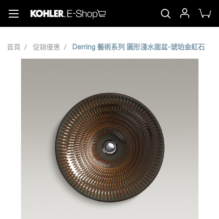
首頁
促銷優惠
Derring 藝術系列 圓形淺水面盆-琥珀金紅石