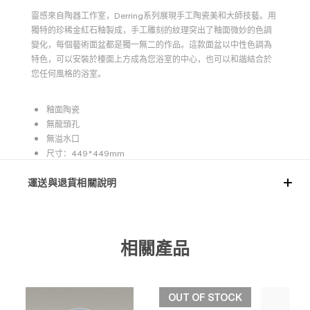
靈感來自陶器工作室，Derring系列展現手工陶瓷美和大師技藝。用
獨特的珍稀金紅石釉製成，手工雕刻的紋理突出了釉面微妙的色調
變化，每個藝術面盆都是獨一無二的作品。這款面盆以中性色調為
特色，可以安裝於檯面上方成為您浴室的中心，也可以和諧結合於
您任何風格的浴室。
釉面陶瓷
無龍頭孔
無溢水口
尺寸：449*449mm
運送與退貨相關說明
相關產品
OUT OF STOCK