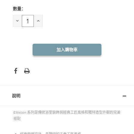
數量：
目前
庫
存：
減
增
少
加
數
數
量：
量：
說明
Elliston 系列是傳統浴室裝飾與經典工匠風格和獨特造型外觀的完美
搭配