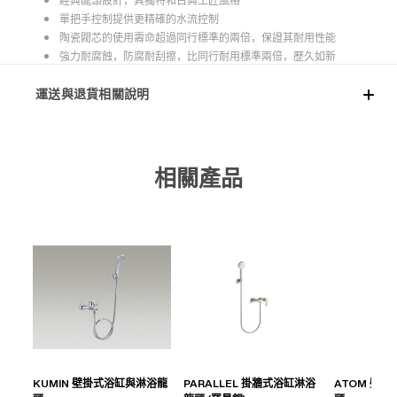
經典龍頭設計，具獨特和古典工匠風格
單把手控制提供更精確的水流控制
陶瓷閥芯的使用壽命超過同行標準的兩倍，保證其耐用性能
強力耐腐蝕，防腐耐刮擦，比同行耐用標準兩倍，歷久如新
運送與退貨相關說明
相關產品
KUMIN 壁掛式浴缸與淋浴龍
PARALLEL 掛牆式浴缸淋浴
ATOM 壁