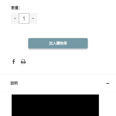
數量：
目前
庫
存：
減
增
少
加
數
數
量：
量：
說明