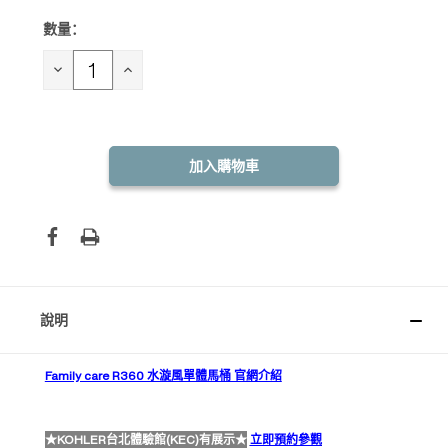
數量：
目前
庫
存：
減
增
少
加
數
數
量：
量：
說明
Family care R360 水漩風單體馬桶 官網介紹
★KOHLER台北體驗館(KEC)有展示★
立即預約參觀