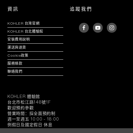
資訊
追蹤我們
KOHLER 台灣官網
KOHLER 台北體驗館
安裝費用說明
運送與退貨
Cookie政策
服務條款
聯絡我們
KOHLER 體驗館
KOHLER
台北市松江路148號1F
官
歡迎預約參觀
方
營業時間：採全面預約制
旗
週一至週五 10:00 - 18:00
例假日及國定假日 休息
艦
店