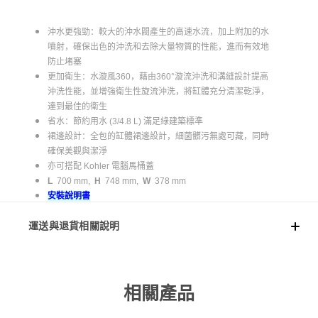
沖水更強勁：較大的沖水閥產生的高速水流，加上附加的水
噴射，確保出色的沖洗和去除大量物質的性能，進而有效地
防止堵塞
更加衛生：水漩風360，藉由360°漩流沖洗和溝縫設計提高
沖洗性能，並增強衛生性旋流沖洗，將缸體充分清潔乾淨，
達到最佳的衛生
省水：節約用水 (3/4.8 L) 滿足綠建築標準
裙邊設計：全包的缸體裙邊設計，細菌髒污無處可藏，同時
確保美觀與潔淨
亦可搭配 Kohler 電腦馬桶蓋
L
700 mm,
H
748 mm,
W
378 mm
安裝說明書
運送與退貨相關說明
相關產品