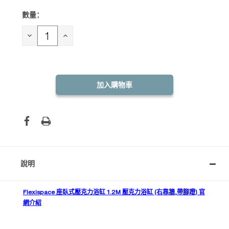
數量：
目前
庫
存：
減
增
少
加
數
數
量：
量：
說明
Flexispace 座臥式壓克力浴缸 1.2M 壓克力浴缸 (右靠牆,帶腳蹬) 官
網介紹