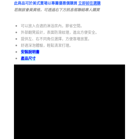
此商品可於美式賣場以專屬優惠價購買
立即前往選購
若無該會員資格，可透過右下方訊息框聯絡專人購買
可以放入合適的淋浴房內，節省空間。
外部翻凳設計，表面防滑紋理，進出方便安全。
提供左、右不同角位選擇，方便靠墻放置。
舒適深泡體驗，輕鬆清潔打理。
安裝說明書
產品尺寸