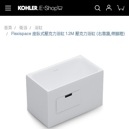
首頁
衛浴
浴缸
Flexispace 座臥式壓克力浴缸 1.2M 壓克力浴缸 (右靠牆,帶腳蹬)