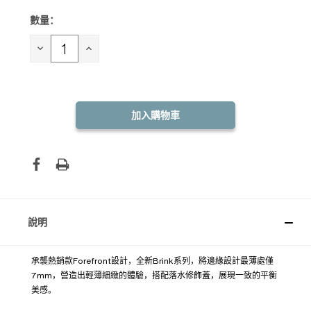
數量：
目前
庫
存：
減
增
少
加
數
數
量：
量：
說明
承襲熱銷款Forefront設計，全新Brink系列，將邊緣設計最薄處僅
7mm，營造出輕薄細緻的體驗，搭配落水修飾蓋，展現一致的平衡
美感。