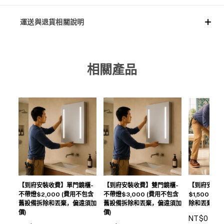
運送與退貨相關說明
相關產品
【到府安裝收費】單門鏡櫃-
【到府安裝收費】雙門鏡櫃-
【到府安裝
不帶燈$2,000 (費用不包含
不帶燈$3,000 (費用不包含
$1,500 
舊設備拆除和丟棄，偏遠須加
舊設備拆除和丟棄，偏遠須加
除和丟棄，偏
價)
價)
NT$0