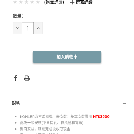
(尚無評論)
撰寫評論
數量：
目前
庫
存：
減
增
少
加
數
數
量：
量：
說明
KOHLER浴室暖風機一般安裝：基本安裝費用
NT$3500
此為一般安裝(不含開孔、拉風管和電線)
到府安裝，確認完成後收取現金