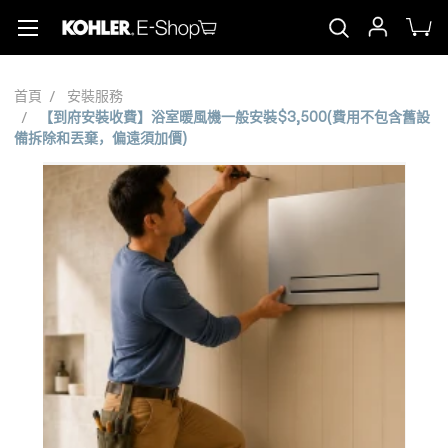
首頁
安裝服務
【到府安裝收費】浴室暖風機一般安裝$3,500(費用不包含舊設
備拆除和丟棄，偏遠須加價)