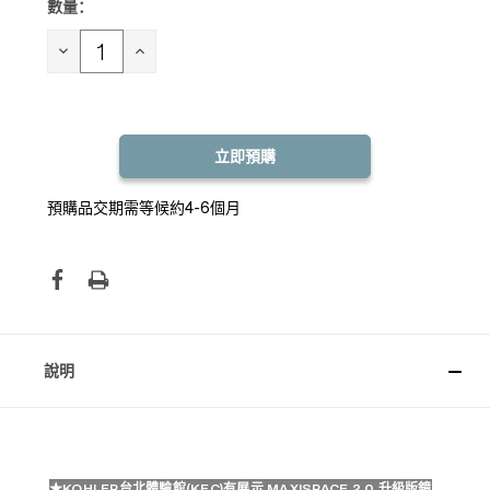
數量：
目前
庫
存：
減
增
少
加
數
數
量：
量：
預購品交期需等候約4-6個月
說明
★KOHLER台北體驗館(KEC)有展示
MAXISPACE 2.0 升級版鏡