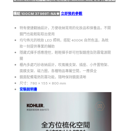
櫃組 100CM 37969T-NA
★
立即預約參觀
特有便捷翻抽設計，方便收納常用的化妝品和保養品，不開
鏡門也能輕鬆取出使用
均勻佈光的梳妝 LED 照明，搭配 4000K 自然色溫，為梳
妝一刻提供專業的輔助
隱藏式揮手感應燈控，輕輕揮手即可控製鏡燈及防霧電源開
關
櫃內多處巧妙收納設計，吹風機支架、插座、小件置物架、
面膜支架、磁力圈，各種物品專屬空間，一應俱全
鏡面配備電熱防霧功能，隨時保持鏡面清晰
尺寸：780 × 155 × 800 mm
安裝說明書