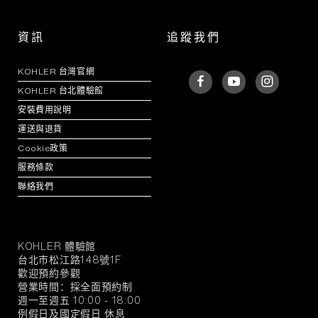
資訊
追蹤我們
KOHLER 台灣官網
KOHLER 台北體驗館
安裝費用說明
運送與退貨
Cookie政策
服務條款
聯絡我們
KOHLER 體驗館
KOHLER
台北市松江路148號1F
官
歡迎預約參觀
方
營業時間：採全面預約制
旗
週一至週五 10:00 - 18:00
例假日及國定假日 休息
艦