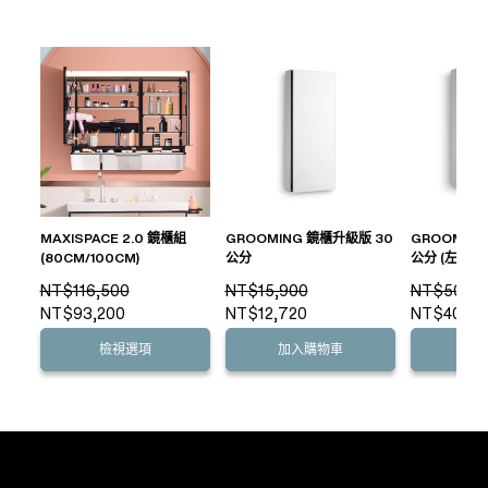
MAXISPACE 2.0 鏡櫃組
GROOMING 鏡櫃升級版 30
GROOMIN
(80CM/100CM)
公分
公分 (左開/右
NT$116,500
NT$15,900
NT$50,40
NT$93,200
NT$12,720
NT$40,32
檢視選項
加入購物車
檢