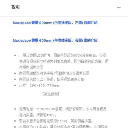
說明
Maxispace 鏡櫃 600mm (
內附插座版，
左開) 官網介紹
Maxispace 鏡櫃 600mm (
內附插座版，
右開) 官網介紹
一體式鏡櫃LED照明，開啟時默認3000K黃金色溫，在提
供適宜照明的同時避免刺眼及疲勞，開門自動調節亮度，照
亮櫃內儲物空間
內置電源插座可供手機/電動剃須刀等設備充電
內置放大鏡可上下移動，使得照鏡更為方便
尺寸：590×158×776mm
【補充說明】
通用電壓：110V/220V皆可，請預留線頭。
未來若會使用
櫃內插座，請預留110V。
安裝本產品需預留電源線(110V)，無需預留插座。
本鏡櫃的LED功能，其設計概念為"室內照明用"。亦即鏡櫃