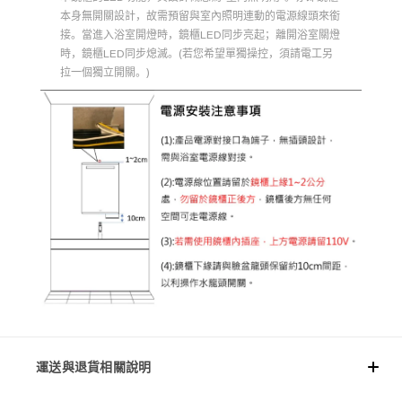
本身無開關設計，故需預留與室內照明連動的電源線頭來銜
接。當進入浴室開燈時，鏡櫃LED同步亮起；離開浴室關燈
時，鏡櫃LED同步熄滅。(若您希望單獨操控，須請電工另
拉一個獨立開關。)
運送與退貨相關說明