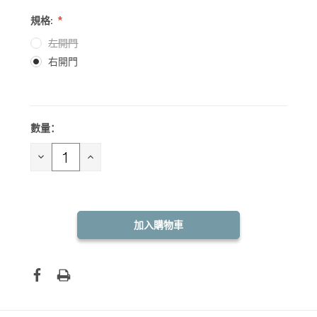
規格:
左開門
右開門
數量：
目前
庫
存：
減
增
少
加
數
數
量：
量：