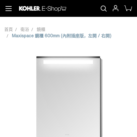
首頁
衛浴
鏡櫃
Maxispace 鏡櫃 600mm (內附插座版，左開 / 右開)