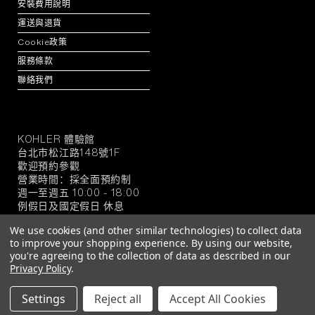
安裝費用說明
運送與退貨
Cookie政策
服務條款
聯絡我們
KOHLER 體驗館
KOHLER
台北市松江路148號1F
官
歡迎預約參觀
方
營業時間：採全面預約制
旗
週一至週五 10:00 - 18:00
例假日及國定假日 休息
艦
店
We use cookies (and other similar technologies) to collect data
to improve your shopping experience.
By using our website,
you're agreeing to the collection of data as described in our
Privacy Policy
.
© 2026 KOHLER 官方旗艦店
Settings
Reject all
Accept All Cookies