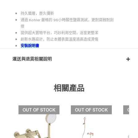
持久鍍層，歷久彌新
通過 Kohler 嚴格的 96小時酸性鹽霧測試，更耐腐蝕耐刮
擦
提供超大置物平台，巧妙利用空間，浴室更整潔
創新水路設計，防止本體表面溫度過高造成燙傷
安裝說明書
運送與退貨相關說明
相關產品
OUT OF STOCK
OUT OF STOCK
OUT