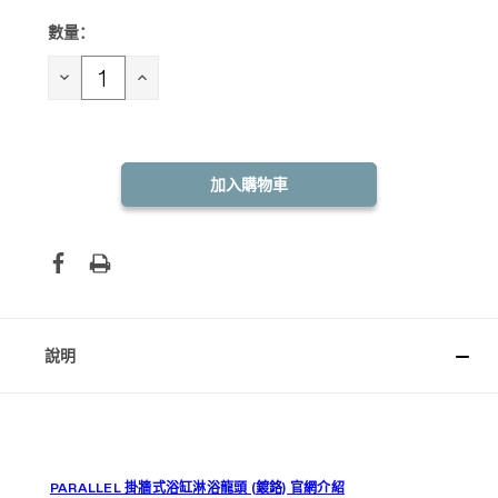
數量：
目前
庫
存：
減
增
少
加
數
數
量：
量：
說明
PARALLEL 掛牆式浴缸淋浴龍頭 (鍍鉻) 官網介紹