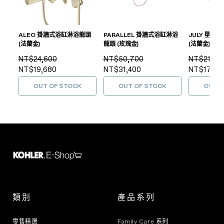
ALEO 掛牆式浴缸淋浴龍頭
PARALLEL 掛牆式浴缸淋浴
JULY 壁掛
(法蘭金)
龍頭 (玫瑰金)
(法蘭金)
NT$24,600
NT$50,700
NT$21,60
NT$19,680
NT$31,400
NT$17,28
OUT OF STOCK
OUT OF STOCK
OUT O
類別
產品系列
零售精選
Family Care 系列