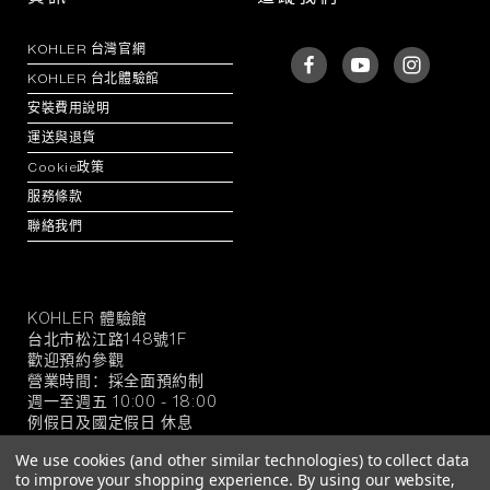
KOHLER 台灣官網
KOHLER 台北體驗館
安裝費用說明
運送與退貨
Cookie政策
服務條款
聯絡我們
KOHLER 體驗館
KOHLER
台北市松江路148號1F
官
歡迎預約參觀
方
營業時間：採全面預約制
旗
週一至週五 10:00 - 18:00
例假日及國定假日 休息
艦
店
We use cookies (and other similar technologies) to collect data
to improve your shopping experience.
By using our website,