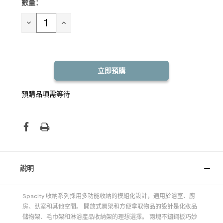
數量：
目前
庫
存：
減
增
少
加
數
數
量：
量：
預購品項需等待
說明
Spacity 收納系列採用多功能收納的模組化設計，適用於浴室、廚
房、臥室和其他空間。 開放式層架和方便拿取物品的設計是化妝品
儲物架、毛巾架和淋浴產品收納架的理想選擇。 兩塊不鏽鋼板巧妙