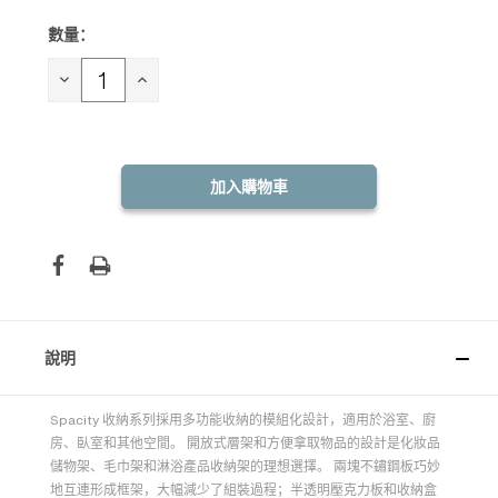
數量：
目前
庫
存：
減
增
少
加
數
數
量：
量：
說明
Spacity 收納系列採用多功能收納的模組化設計，適用於浴室、廚
房、臥室和其他空間。 開放式層架和方便拿取物品的設計是化妝品
儲物架、毛巾架和淋浴產品收納架的理想選擇。 兩塊不鏽鋼板巧妙
地互連形成框架，大幅減少了組裝過程；半透明壓克力板和收納盒