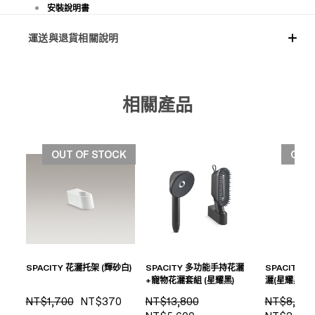
安裝說明書
運送與退貨相關說明
相關產品
OUT OF STOCK
OUT
SPACITY 花灑托架 (輝砂白)
SPACITY 多功能手持花灑
SPACITY
+寵物花灑套組 (星耀黑)
灑(星耀黑)
NT$1,700
NT$370
NT$13,800
NT$8,200