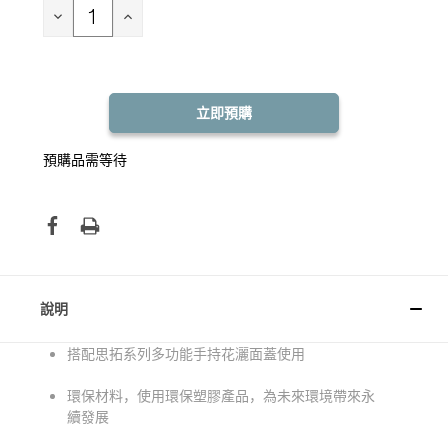
存：
減
增
少
加
數
數
量：
量：
預購品需等待
說明
搭配思拓系列多功能手持花灑面蓋使用
環保材料，使用環保塑膠產品，為未來環境帶來永
續發展