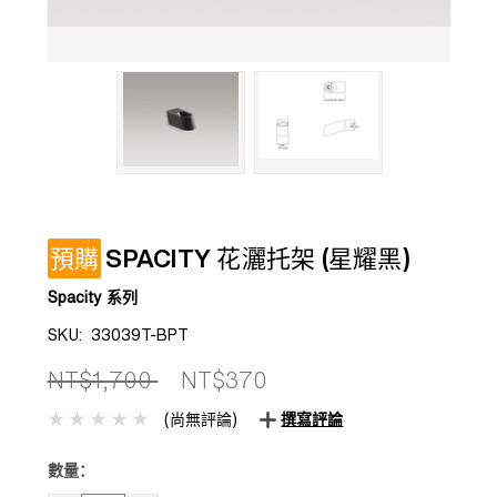
預購
SPACITY 花灑托架 (星耀黑)
Spacity 系列
SKU:
33039T-BPT
NT$1,700
NT$370
(尚無評論)
撰寫評論
數量：
目前
庫