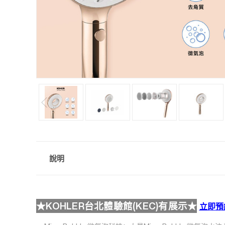
說明
★KOHLER台北體驗館(KEC)有展示★
立即預