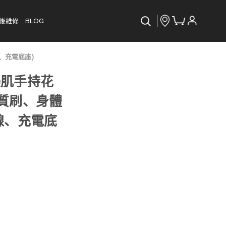
後維修
BLOG
、充電底座)
美肌手持花
角質刷、身體
線、充電底