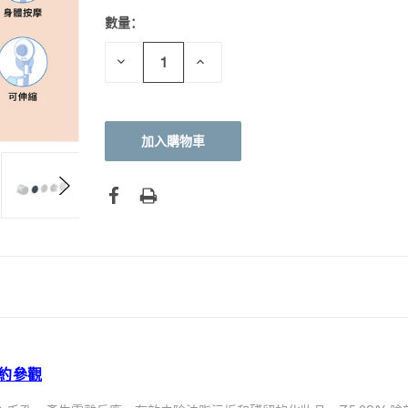
數量：
目前
庫
存：
減
增
少
加
數
數
量：
量：
約參觀