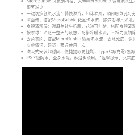
MicroBubble 微氣泡科技：大量MicroBubble
顯著減少
一鍵切換親氧水流：暢快淋浴，如沐春風，頂部吸氣孔每分鐘
潔面儀：搭配MicroBubble 微氣泡水流，飽滿澎彈水光
身體清潔儀：還原美背牛奶肌，花灑可伸縮，搭配身體清
按摩球：治癒一整天的疲憊，配搭冷暖水流，三檔力度調
去角質刷：搭配MicroBubble 微氣泡水流，去除死
皮膚情況，建議一兩週使用一次。
磁吸式安裝超穩固、便捷提取更輕鬆，Type C線充電/
IPX7級防水：全身水洗，淋浴也能用。*溫馨提示：充電底