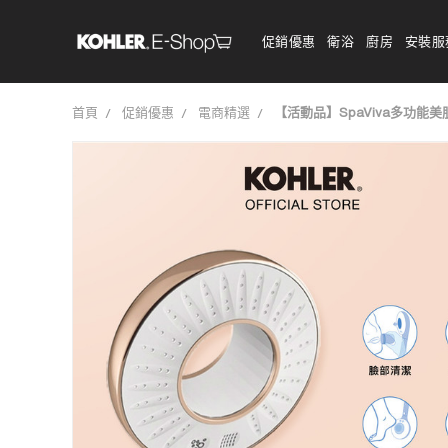
促銷優惠
衛浴
廚房
安裝服
首頁
促銷優惠
電商精選
【活動品】SpaViva多功能