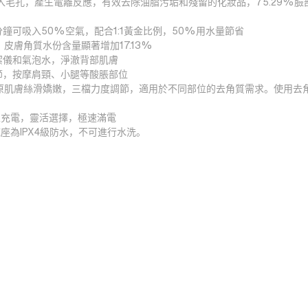
 微氣泡水注入毛孔，產生電離反應，有效去除油脂污垢和殘留的化妝品，75.29%
可吸入50%空氣，配合1:1黃金比例，50%用水量節省
肌，皮膚角質水份含量顯著增加17.13%
潔儀和氣泡水，淨澈背部肌膚
節，按摩肩頸、小腿等酸脹部位
皮，還原肌膚絲滑嬌嫩，三檔力度調節，適用於不同部位的去角質需求。使用
無線充電，靈活選擇，極速滿電
座為IPX4級防水，不可進行水洗。