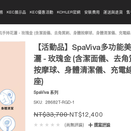
務
KEC展示品
KEC優惠活動
KOHLER官網
安裝費用
運送與退貨
售
美肌手持花灑 - 玫瑰金 (含潔面儀、去角質刷、身體按摩球、身體清潔儀、充電線
【活動品】SpaViva多功能
灑 - 玫瑰金 (含潔面儀、去
按摩球、身體清潔儀、充電
座)
SpaViva 系列
SKU:
28682T-RGD-1
NT$33,700
NT$12,400
(尚無評論)
撰寫評論