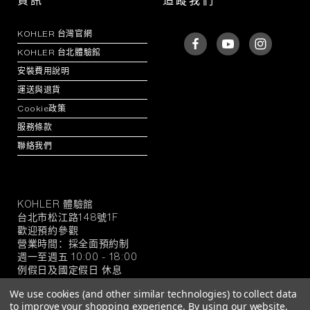
資訊
追蹤我們
KOHLER 台灣官網
KOHLER 台北體驗館
安裝費用說明
運送與退貨
Cookie政策
服務條款
聯絡我們
KOHLER 體驗館
KOHLER
台北市松江路148號1F
官
歡迎預約參觀
方
營業時間：採全面預約制
旗
週一至週五 10:00 - 18:00
例假日及國定假日 休息
艦
店
We use cookies (and other similar technologies) to collect data
to improve your shopping experience.
By using our website,