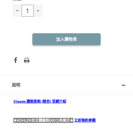
庫
存：
減
增
少
加
數
數
量：
量：
說明
Stages 牆裝掛鈎 (鉻色) 官網介紹
★KOHLER台北體驗館(KEC)有展示★
立即預約參觀