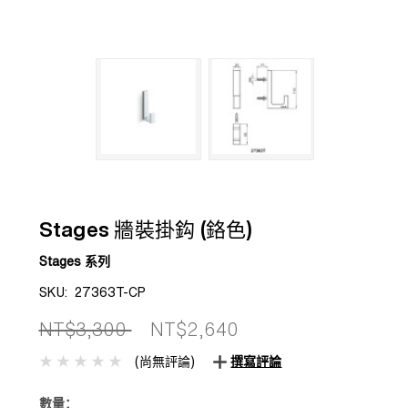
Stages 牆裝掛鈎 (鉻色)
Stages 系列
SKU:
27363T-CP
NT$3,300
NT$2,640
(尚無評論)
撰寫評論
數量：
目前