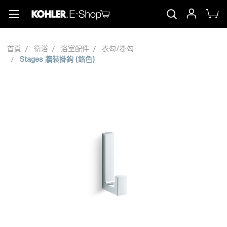
首頁
衛浴
浴室配件
衣勾/掛勾
Stages 牆裝掛鈎 (鉻色)