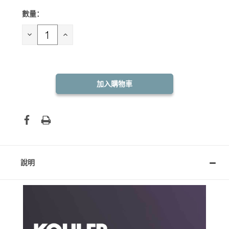
數量：
目前
庫
存：
減
增
少
加
數
數
量：
量：
說明