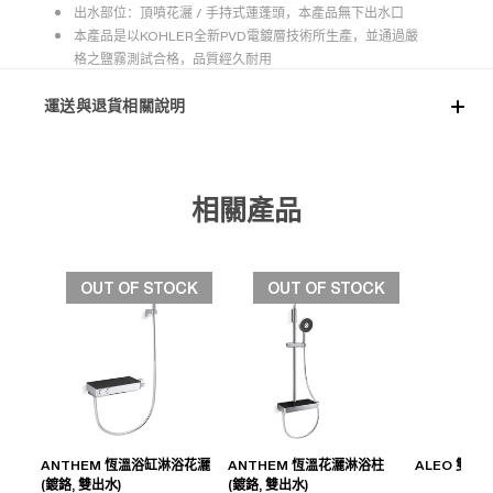
出水部位：頂噴花灑 / 手持式蓮蓬頭，本產品無下出水口
本產品是以KOHLER全新PVD電鍍層技術所生產，並通過嚴
格之鹽霧測試合格，品質經久耐用
運送與退貨相關說明
相關產品
OUT OF STOCK
OUT OF STOCK
ANTHEM 恆溫浴缸淋浴花灑
ANTHEM 恆溫花灑淋浴柱
ALEO 雙出水
(鍍鉻, 雙出水)
(鍍鉻, 雙出水)