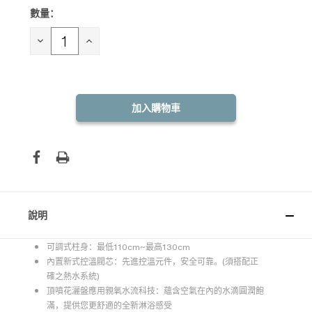
數量：
目前
庫
存：
減
增
少
加
數
數
量：
量：
說明
可調式柱身：最低110cm~最高130cm
內置新式控溫閥芯：先進控溫元件，安全可靠。(須搭配正
確之熱水系統)
頂噴花灑盤應用親氧水流科技：蘊含空氣在內的水滴圓潤飽
滿，提供您更舒適的全新淋浴感受