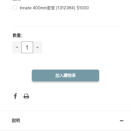
Innate 400mm套管 (1312384) $1000
數量：
目前
庫
存：
減
增
少
加
數
數
量：
量：
說明