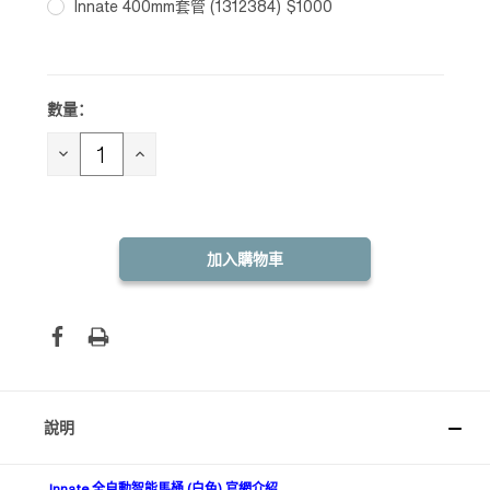
Innate 400mm套管 (1312384) $1000
數量：
目前
庫
存：
減
增
少
加
數
數
量：
量：
說明
Innate 全自動智能馬桶 (白色) 官網介紹