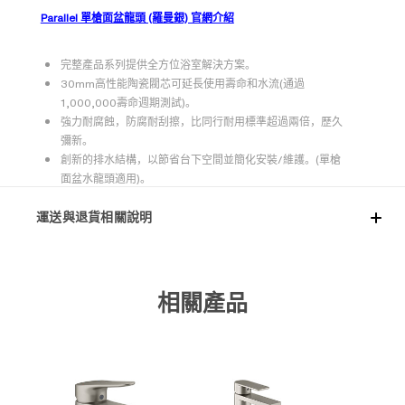
Parallel 單槍面盆龍頭 (羅曼銀) 官網介紹
完整產品系列提供全方位浴室解決方案。
30mm高性能陶瓷閥芯可延長使用壽命和水流(通過
1,000,000壽命週期測試)。
強力耐腐蝕，防腐耐刮擦，比同行耐用標準超過兩倍，歷久
彌新。
創新的排水結構，以節省台下空間並簡化安裝/維護。(單槍
面盆水龍頭適用)。
運送與退貨相關說明
相關產品