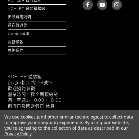
KOHLER 台灣官網
KOHLER 台北體驗館
安裝費用說明
運送與退貨
Cookie政策
服務條款
聯絡我們
KOHLER 體驗館
KOHLER
台北市松江路148號1F
官
歡迎預約參觀
方
營業時間：採全面預約制
旗
週一至週五 10:00 - 18:00
例假日及國定假日 休息
艦
店
We use cookies (and other similar technologies) to collect data
to improve your shopping experience.
By using our website,
you're agreeing to the collection of data as described in our
Privacy Policy
.
© 2026 KOHLER 官方旗艦店