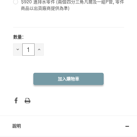
$920 進排水零件 (兩個四分三角凡爾及一組P管, 零件
商品以出貨廠商提供為準)
數量：
目前
庫
存：
減
增
少
加
數
數
量：
量：
說明