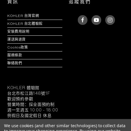
資訊
追蹤我們
KOHLER 台灣官網
KOHLER 台北體驗館
安裝費用說明
運送與退貨
Cookie政策
服務條款
聯絡我們
KOHLER 體驗館
KOHLER
台北市松江路148號1F
官
歡迎預約參觀
方
營業時間：採全面預約制
旗
週一至週五 10:00 - 18:00
例假日及國定假日 休息
艦
店
We use cookies (and other similar technologies) to collect data
to improve your shopping experience.
By using our website,