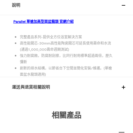
說明
Parallel 單槍加高型面盆龍頭 官網介紹
完整產品系列-提供全方位浴室解決方案
高性能閥芯-30mm高性能陶瓷閥芯可延長使用壽命和水流
(通過1,000,000壽命週期測試)
強力耐腐蝕，防腐耐刮擦，比同行耐用標準超過兩倍，歷久
彌新
創新的排水結構，以節省台下空間並簡化安裝/維護。(單槍
面盆水龍頭適用)
運送與退貨相關說明
相關產品