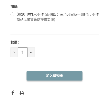
加購:
$920 進排水零件 (兩個四分三角凡爾及一組P管, 零件
商品以出貨廠商提供為準)
數量：
目前
庫
存：
減
增
少
加
數
數
量：
量：