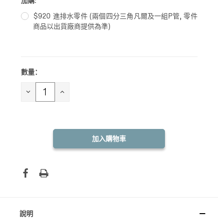
加購:
$920 進排水零件 (兩個四分三角凡爾及一組P管, 零件
商品以出貨廠商提供為準)
數量：
目前
庫
存：
減
增
少
加
數
數
量：
量：
說明