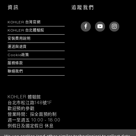
資訊
追蹤我們
KOHLER 台灣官網
KOHLER 台北體驗館
安裝費用說明
運送與退貨
Cookie政策
服務條款
聯絡我們
KOHLER 體驗館
KOHLER
台北市松江路148號1F
官
歡迎預約參觀
方
營業時間：採全面預約制
旗
週一至週五 10:00 - 18:00
例假日及國定假日 休息
艦
店