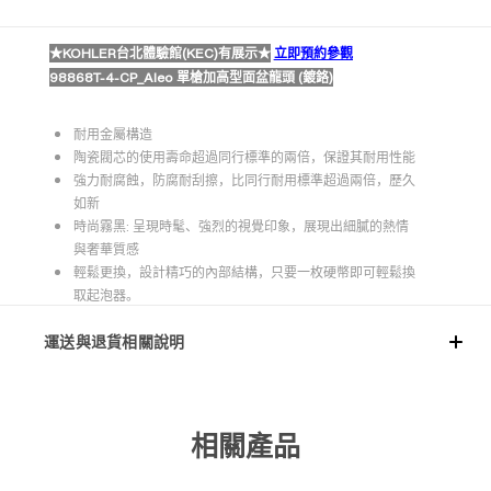
★KOHLER台北體驗館(KEC)有展示★
立即預約參觀
98868T-4-CP_Aleo 單槍加高型面盆龍頭 (鍍鉻)
耐用金屬構造
陶瓷閥芯的使用壽命超過同行標準的兩倍，保證其耐用性能
強力耐腐蝕，防腐耐刮擦，比同行耐用標準超過兩倍，歷久
如新
時尚霧黑: 呈現時髦、強烈的視覺印象，展現出細膩的熱情
與奢華質感
輕鬆更換，設計精巧的內部結構，只要一枚硬幣即可輕鬆換
取起泡器。
運送與退貨相關說明
相關產品