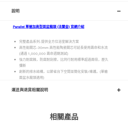
說明
Parallel 單槍加高型面盆龍頭 (法蘭金) 官網介紹
完整產品系列-提供全方位浴室解決方案
高性能閥芯-30mm 高性能陶瓷閥芯可延長使用壽命和水流
(通過 1,000,000 壽命週期測試)
強力耐腐蝕，防腐耐刮擦，比同行耐用標準超過兩倍，歷久
彌新
創新的排水結構，以節省台下空間並簡化安裝/維護。(單槍
面盆水龍頭適用)
運送與退貨相關說明
相關產品