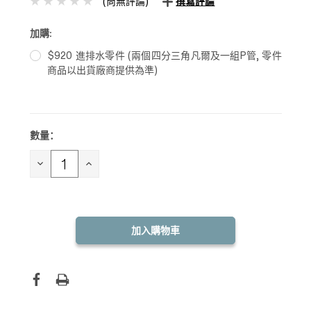
(尚無評論)
撰寫評論
加購:
$920 進排水零件 (兩個四分三角凡爾及一組P管, 零件
商品以出貨廠商提供為準)
數量：
目前
庫
存：
減
增
少
加
數
數
量：
量：