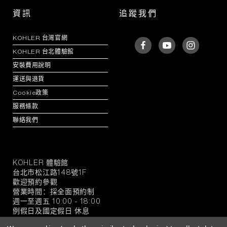
資訊
追蹤我們
KOHLER 台灣官網
KOHLER 台北體驗館
安裝費用說明
運送與退貨
Cookie政策
服務條款
聯絡我們
KOHLER 體驗館
KOHLER
台北市松江路148號1F
官
歡迎預約參觀
方
營業時間：採全面預約制
旗
週一至週五 10:00 - 18:00
例假日及國定假日 休息
艦
店