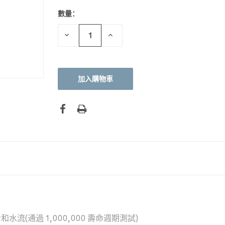
數量：
目前
庫
存：
減
增
少
加
數
數
量：
量：
流(通過 1,000,000 壽命週期測試)