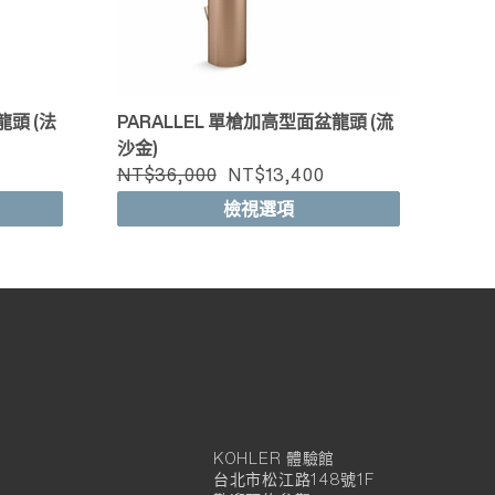
龍頭 (法
PARALLEL 單槍加高型面盆龍頭 (流
沙金)
NT$36,000
NT$13,400
檢視選項
KOHLER 體驗館
KOHLER
台北市松江路148號1F