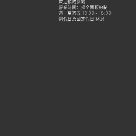
官
歡迎預約參觀
營業時間：採全面預約制
方
週一至週五 10:00 - 18:00
例假日及國定假日 休息
旗
艦
店