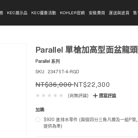
務
KEC展示品
KEC優惠活動
KOHLER官網
安裝費用
運送與退貨
售
Parallel 單槍加高型面盆龍頭
Parallel 系列
SKU:
23475T-4-RGD
NT$36,000
NT$22,300
(尚無評論)
撰寫評論
加購:
$920 進排水零件 (兩個四分三角凡爾及一組P管
提供為準)