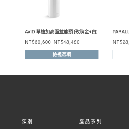
AVID 單槍加高面盆龍頭 (玫瑰金+白)
PARA
NT$60,600
NT$48,480
NT$28
檢視選項
類別
產品系列