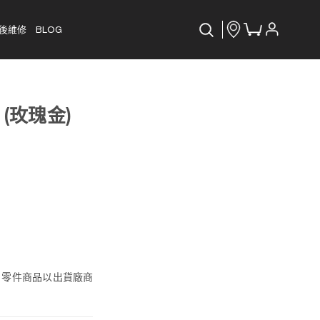
後維修
BLOG
 (玫瑰金)
, 零件商品以出貨廠商