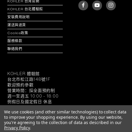
KOHLER 台灣官網
KOHLER 台北體驗館
安裝費用說明
運送與退貨
Cookie政策
服務條款
聯絡我們
KOHLER 體驗館
KOHLER
台北市松江路148號1F
官
歡迎預約參觀
方
營業時間：採全面預約制
旗
週一至週五 10:00 - 18:00
例假日及國定假日 休息
艦
店
We use cookies (and other similar technologies) to collect data
to improve your shopping experience.
By using our website,
you're agreeing to the collection of data as described in our
Privacy Policy
.
© 2026 KOHLER 官方旗艦店