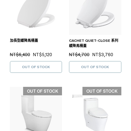
加長型緩降馬桶蓋
CACHET QUIET-CLOSE 系列
緩降馬桶蓋
NT$6,400
NT$5,120
NT$4,700
NT$3,760
OUT OF STOCK
OUT OF STOCK
OUT OF STOCK
OUT OF STOCK