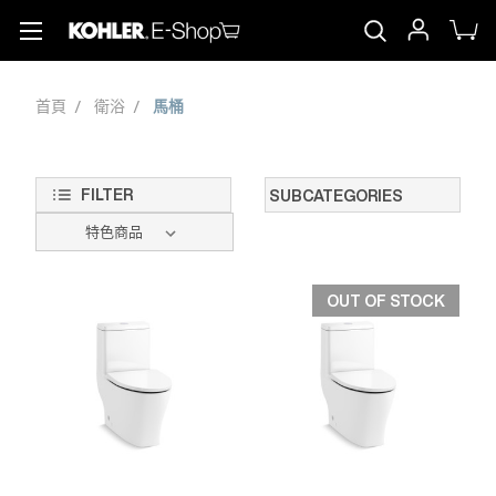
首頁
衛浴
馬桶
FILTER
SUBCATEGORIES
OUT OF STOCK