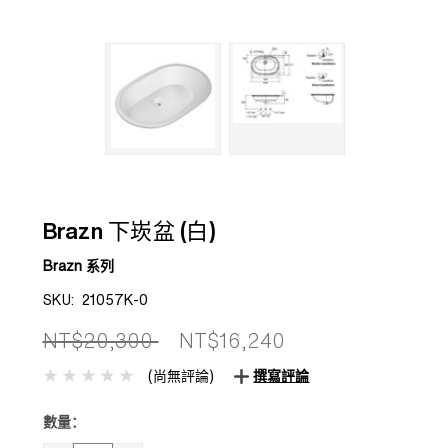
Brazn 下崁盆 (白)
Brazn 系列
SKU:
21057K-0
NT$20,300
NT$16,240
(尚無評論)
撰寫評論
數量：
目前
庫