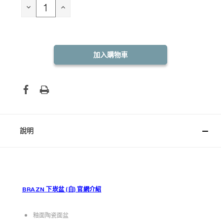
存：
減
增
少
加
數
數
量：
量：
說明
BRAZN 下崁盆 (白) 官網介紹
釉面陶瓷面盆