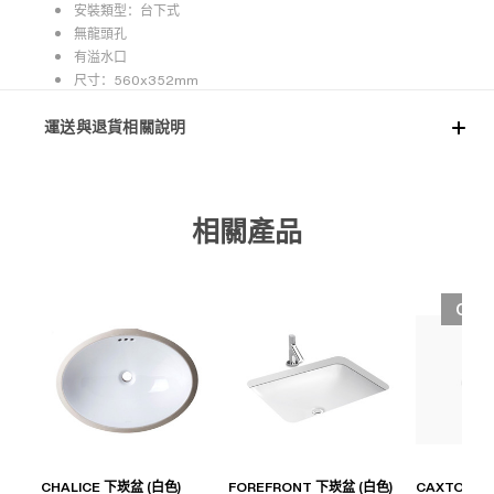
安裝類型：台下式
無龍頭孔
有溢水口
尺寸：560x352mm
運送與退貨相關說明
相關產品
OUT
CHALICE 下崁盆 (白色)
FOREFRONT 下崁盆 (白色)
CAXTON 