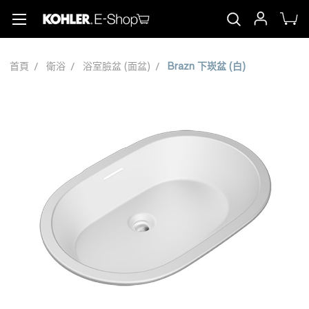
首頁
衛浴
浴室臉盆 (面盆)
Brazn 下崁盆 (白)