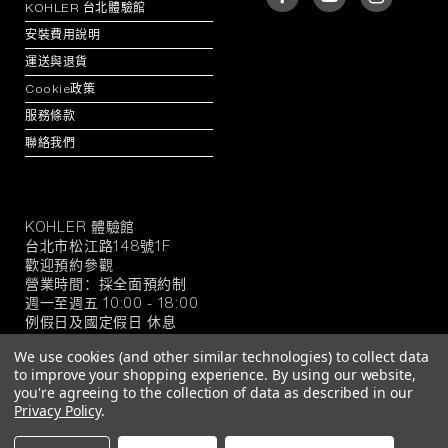
KOHLER 台北體驗館
安裝費用說明
運送與退貨
Cookie政策
服務條款
聯絡我們
KOHLER 體驗館
KOHLER
台北市松江路148號1F
官
歡迎預約參觀
方
營業時間：採全面預約制
旗
週一至週五 10:00 - 18:00
例假日及國定假日 休息
艦
店
We use cookies (and other similar technologies) to collect data
to improve your shopping experience.
By using our website,
you're agreeing to the collection of data as described in our
Privacy Policy
.
© 2026 KOHLER 官方旗艦店