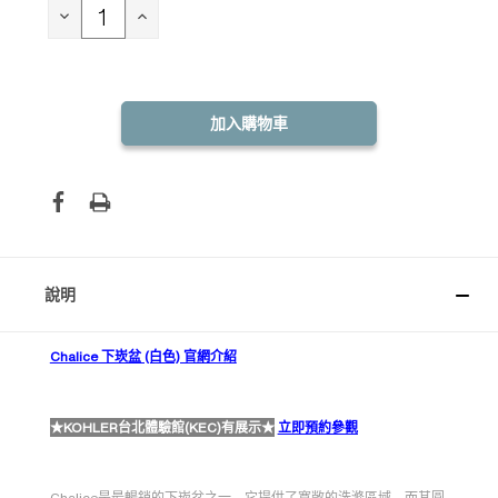
存：
減
增
少
加
數
數
量：
量：
說明
Chalice 下崁盆 (白色) 官網介紹
★KOHLER台北體驗館(KEC)有展示★
立即預約參觀
Chalice是最暢銷的下崁盆之一，它提供了寬敞的洗滌區域，而其圓