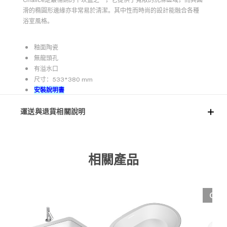
滑的橢圓形邊緣亦非常易於清潔。其中性而時尚的設計能融合各種
浴室風格。
釉面陶瓷
無龍頭孔
有溢水口
尺寸：533*380 mm
安裝說明書
運送與退貨相關說明
相關產品
OUT