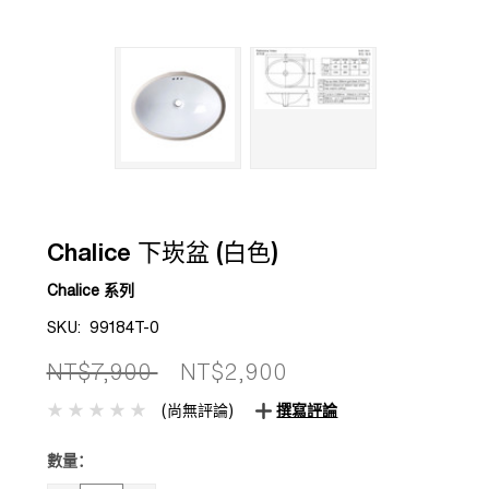
Chalice 下崁盆 (白色)
Chalice 系列
SKU:
99184T-0
NT$7,900
NT$2,900
(尚無評論)
撰寫評論
數量：
目前
庫