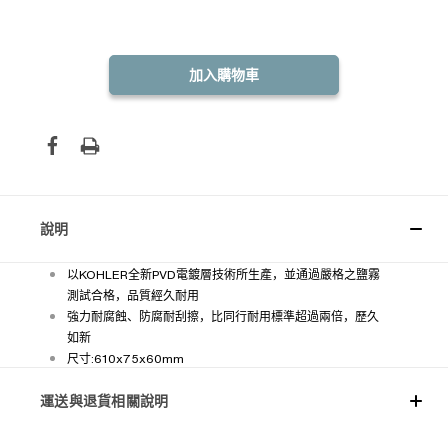
數
數
量：
量：
說明
以KOHLER全新PVD電鍍層技術所生產，並通過嚴格之鹽霧
測試合格，品質經久耐用
強力耐腐蝕、防腐耐刮擦，比同行耐用標準超過兩倍，歷久
如新
尺寸:610x75x60mm
運送與退貨相關說明