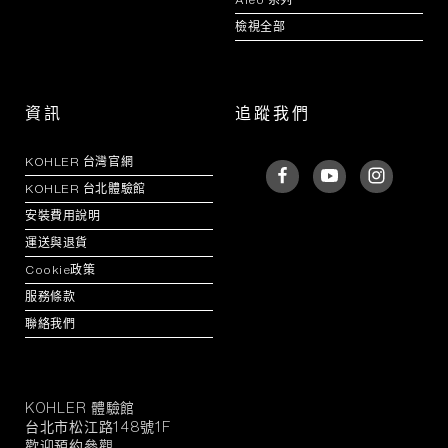
檢視全部
資訊
追蹤我們
KOHLER 台灣官網
KOHLER 台北體驗館
安裝費用說明
運送與退貨
Cookie政策
服務條款
聯絡我們
KOHLER 體驗館
KOHLER
台北市松江路148號1F
官
歡迎預約參觀