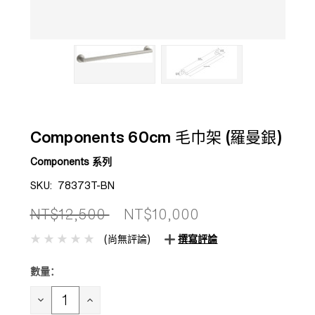
Components 60cm 毛巾架 (羅曼銀)
Components 系列
SKU:
78373T-BN
NT$12,500
NT$10,000
(尚無評論)
撰寫評論
數量：
目前
庫
存：
減
增
少
加