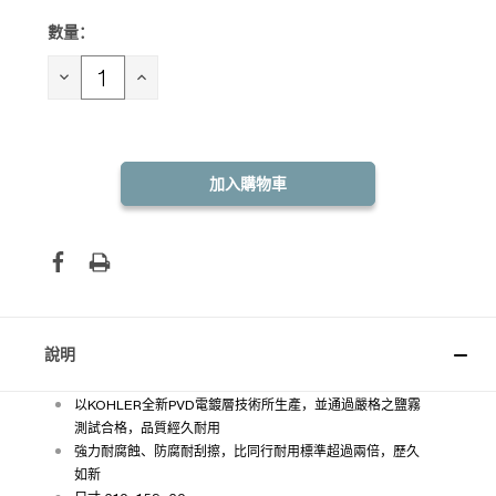
數量：
目前
庫
存：
減
增
少
加
數
數
量：
量：
說明
以KOHLER全新PVD電鍍層技術所生產，並通過嚴格之鹽霧
測試合格，品質經久耐用
強力耐腐蝕、防腐耐刮擦，比同行耐用標準超過兩倍，歷久
如新