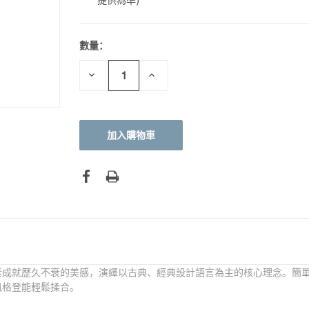
數量：
目前
庫
存：
減
增
少
加
數
數
量：
量：
素成就歷久不衰的美感，演繹以古典、經典設計語言為主的核心理念。簡
風格登能輕鬆揉合。