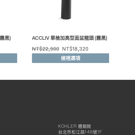
霧黑)
ACCLIV 單槍加高型面盆龍頭 (霧黑)
NT$22,900
NT$18,320
檢視選項
KOHLER 體驗館
KOHLER
台北市松江路148號1F