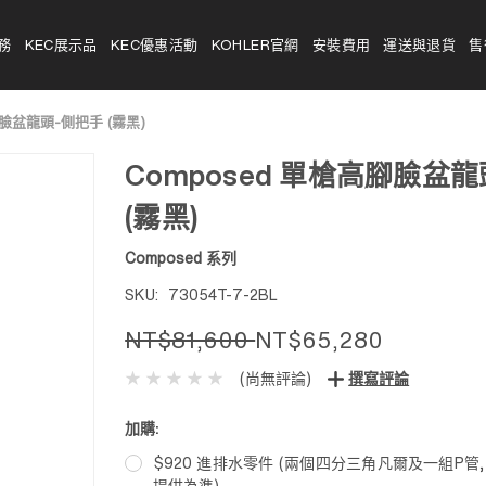
務
KEC展示品
KEC優惠活動
KOHLER官網
安裝費用
運送與退貨
售
腳臉盆龍頭-側把手 (霧黑)
Composed 單槍高腳臉盆
(霧黑)
Composed 系列
SKU:
73054T-7-2BL
NT$81,600
NT$65,280
(尚無評論)
撰寫評論
加購:
$920 進排水零件 (兩個四分三角凡爾及一組P管
提供為準)