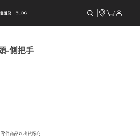
後維修
BLOG
龍頭-側把手
, 零件商品以出貨廠商