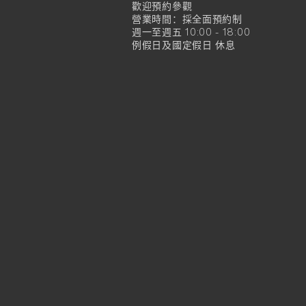
官
歡迎預約參觀
營業時間：採全面預約制
方
週一至週五 10:00 - 18:00
例假日及國定假日 休息
旗
艦
店